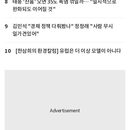
8
태풍 '찬홈' 오면 35도 폭염 꺾일까… "일시적으로
완화되도 이어질 것"
9
김민석 "경제 정책 다뤄봤나" 정청래 "사람 무시
일가견있어"
10
[한삼희의 환경칼럼] 유럽은 더 이상 모델이 아니다