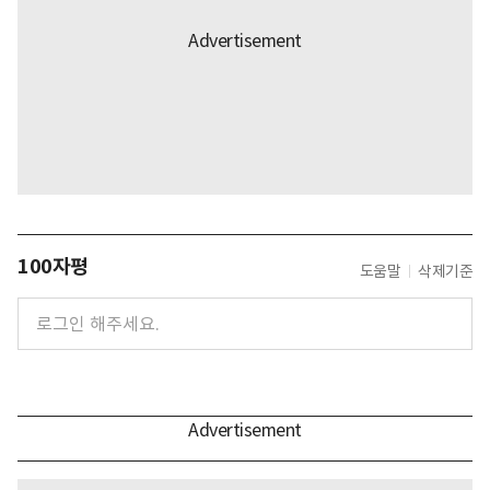
100자평
도움말
삭제기준