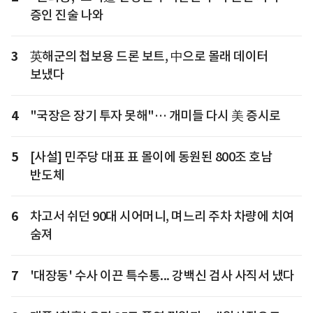
증인 진술 나와
3
英해군의 첩보용 드론 보트, 中으로 몰래 데이터
보냈다
4
"국장은 장기 투자 못해"… 개미들 다시 美 증시로
5
[사설] 민주당 대표 표 몰이에 동원된 800조 호남
반도체
6
차고서 쉬던 90대 시어머니, 며느리 주차 차량에 치여
숨져
7
'대장동' 수사 이끈 특수통... 강백신 검사 사직서 냈다