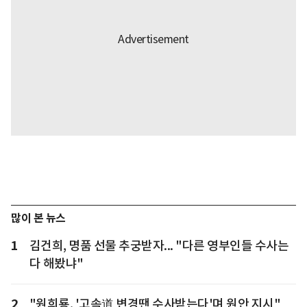
많이 본 뉴스
1
김건희, 명품 선물 추궁받자... "다른 영부인들 수사는
다 해봤냐"
2
"원희룡, '고속道 변경땐 수사받는다'며 원안 지시"