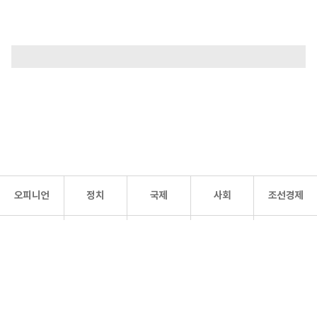
오피니언
정치
국제
사회
조선경제
문화·
조선
스포츠
건강
조선몰
연예
리더스
조선일보 공식 SNS