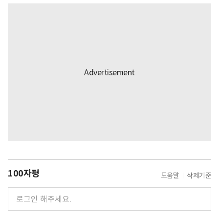
100자평
도움말
삭제기준