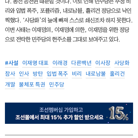
다. 총선 공천권 때문일 것이다. 이로 인해 민주당은 부정 비
리와 입법 폭주, 포퓰리즘, 내로남불, 훌리건 정당으로 낙인
찍혔다. ‘사당화’의 늪에 빠져 스스로 쇄신조차 하지 못한다.
이번 사태는 이재명의, 이재명에 의한, 이재명을 위한 정당
으로 전락한 민주당의 현주소를 그대로 보여주고 있다.
#
사설
이재명 대표
이래경
다른백년
이사장
사당화
참사
인사
방탄
입법 폭주
비리
내로남불
훌리건
개딸
불체포 특권
민주당