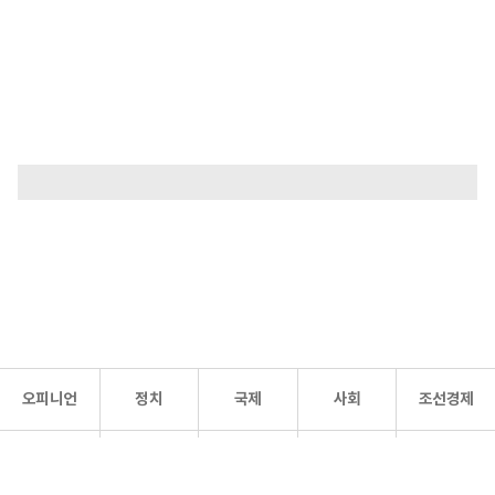
오피니언
정치
국제
사회
조선경제
문화·
조선
스포츠
건강
조선몰
연예
리더스