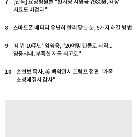
7
[단독] 요양병원들 "환자당 지원금 7980원, 욕창
치료도 버겁다"
8
스마트폰 배터리 유난히 빨리 닳는 분, 5가지 해결 방법
9
'데뷔 10주년' 임영웅, "20여명 팬들로 시작...
영웅시대, 부족한 저를 최고로"
10
손현보 목사, 美 백악관서 트럼프 접견 "가족
초청해줘서 감사"