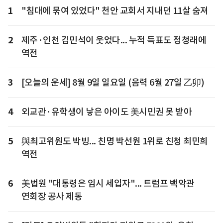
1
"침대에 묶여 있었다" 천안 교회서 지내던 11살 숨져
2
제주·인천 김민석이 웃었다... 누적 득표도 정청래에
역전
3
[오늘의 운세] 8월 9일 일요일 (음력 6월 27일 乙卯)
4
외교관·유학생이 낳은 아이도 美시민권 못 받아
5
與최고위원도 박빙... 친명 박선원 1위로 친청 최민희
역전
6
美법원 "대통령은 임시 세입자"... 트럼프 백악관
연회장 공사 제동