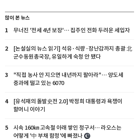
많이 본 뉴스
1
무너진 '전세 4년 보장'… 집주인 전화 두려운 세입자
2
[논설실의 뉴스 읽기] 석유·식량·장난감까지 총괄 北
군수동원총국장, 유일하게 숙청 안 됐다
3
"직접 농사 안 지으면 내년까지 팔아라"… 양도세
중과에 떨고 있는 6070
4
[유석재의 돌발史전 2.0] 박정희 대통령과 욕쟁이
할머니 이야기
5
시속 160㎞ 고속철 아래 쌓인 청구서… 라오스는
어떻게 '中 부채 함정'에 빠졌나