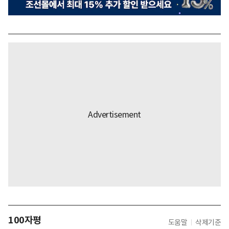
100자평
도움말
삭제기준