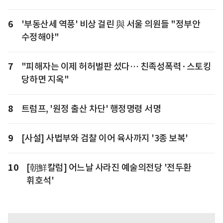
6
'부동산세 역풍' 비상 걸린 與 서울 의원들 "정부안
수정해야"
7
"피해자는 이제 허허벌판 섰다… 친족성폭력·스토킹
당하면 지옥"
8
트럼프, '원정 출산 차단' 행정명령 서명
9
[사설] 사법부와 검찰 이어 육사까지 '3종 보복'
10
[朝鮮칼럼] 어느날 사라진 예술의전당 '전두환
휘호석'