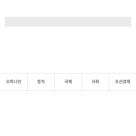
오피니언
정치
국제
사회
조선경제
문화·
조선
스포츠
건강
조선몰
연예
리더스
조선일보 공식 SNS