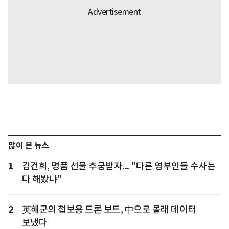
많이 본 뉴스
1
김건희, 명품 선물 추궁받자... "다른 영부인들 수사는
다 해봤냐"
2
英해군의 첩보용 드론 보트, 中으로 몰래 데이터
보냈다