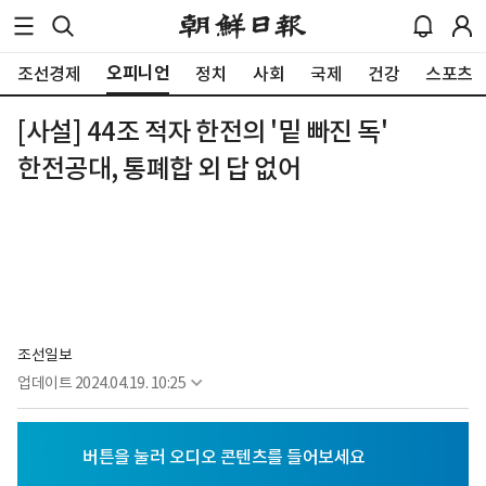
오피니언
조선경제
정치
사회
국제
건강
스포츠
[사설] 44조 적자 한전의 '밑 빠진 독'
한전공대, 통폐합 외 답 없어
조선일보
업데이트
2024.04.19. 10:25