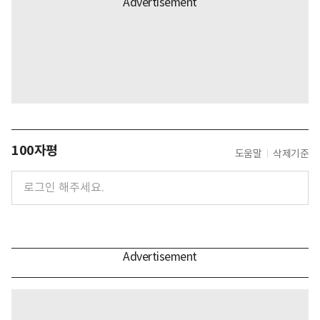
100자평
도움말
삭제기준