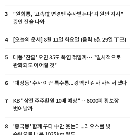
3
"원희룡, '고속道 변경땐 수사받는다'며 원안 지시"
증인 진술 나와
4
[오늘의 운세] 8월 11일 화요일 (음력 6월 29일 丁巳)
5
태풍 '찬홈' 오면 35도 폭염 꺾일까… "일시적으로
완화되도 이어질 것"
6
'대장동' 수사 이끈 특수통... 강백신 검사 사직서 냈다
7
KB "삼전 주주환원 10배 예상"… 6000피 횡보장
벗어날까
8
'중국몽' 함께 꾸다 中만 웃는다...라오스를 빚
수렁으로 내몬 1035km 철도