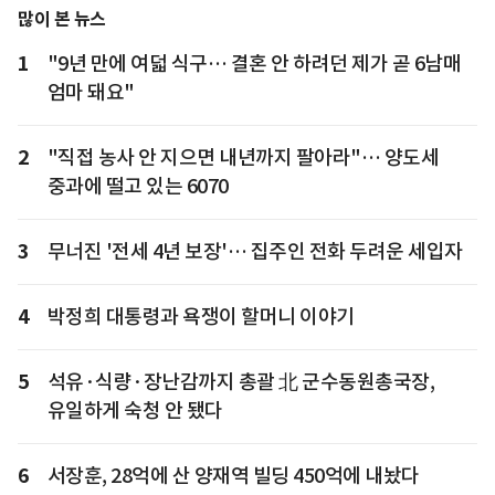
많이 본 뉴스
1
"9년 만에 여덟 식구… 결혼 안 하려던 제가 곧 6남매
엄마 돼요"
2
"직접 농사 안 지으면 내년까지 팔아라"… 양도세
중과에 떨고 있는 6070
3
무너진 '전세 4년 보장'… 집주인 전화 두려운 세입자
4
박정희 대통령과 욕쟁이 할머니 이야기
5
석유·식량·장난감까지 총괄 北 군수동원총국장,
유일하게 숙청 안 됐다
6
서장훈, 28억에 산 양재역 빌딩 450억에 내놨다