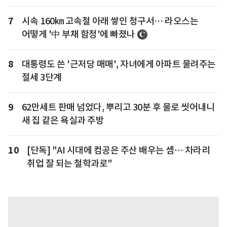
7
시속 160㎞ 고속철 아래 쌓인 청구서… 라오스는
어떻게 '中 부채 함정'에 빠졌나
8
대통령도 쓴 '근저당 매매', 자녀에게 아파트 물려주는
절세 3단계
9
62만세트 판매 넘었다, 뿌리고 30분 후 물로 씻어내니
새 집 같은 욕실과 주방
10
[단독] "AI 시대에 컴공은 주산 배우는 셈… 차라리
취업 잘 되는 철학과로"