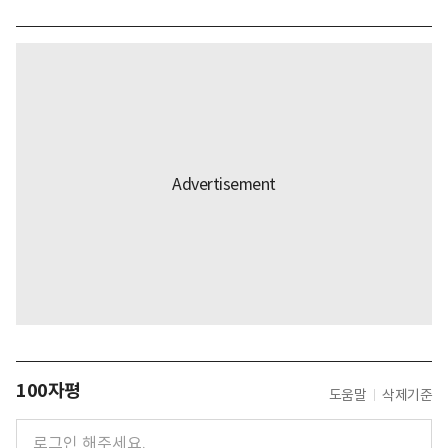
100자평
도움말
삭제기준