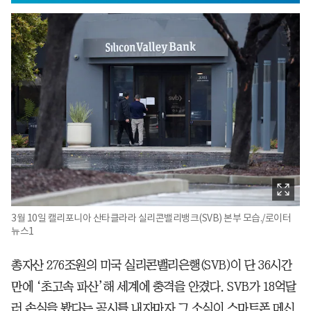
3월 10일 캘리포니아 산타클라라 실리콘밸리뱅크(SVB) 본부 모습./로이터
뉴스1
총자산 276조원의 미국 실리콘밸리은행(SVB)이 단 36시간
만에 ‘초고속 파산’해 세계에 충격을 안겼다. SVB가 18억달
러 손실을 봤다는 공시를 내자마자 그 소식이 스마트폰 메신