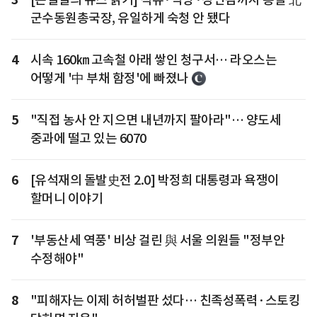
군수동원총국장, 유일하게 숙청 안 됐다
4
시속 160㎞ 고속철 아래 쌓인 청구서… 라오스는
어떻게 '中 부채 함정'에 빠졌나
5
"직접 농사 안 지으면 내년까지 팔아라"… 양도세
중과에 떨고 있는 6070
6
[유석재의 돌발史전 2.0] 박정희 대통령과 욕쟁이
할머니 이야기
7
'부동산세 역풍' 비상 걸린 與 서울 의원들 "정부안
수정해야"
8
"피해자는 이제 허허벌판 섰다… 친족성폭력·스토킹