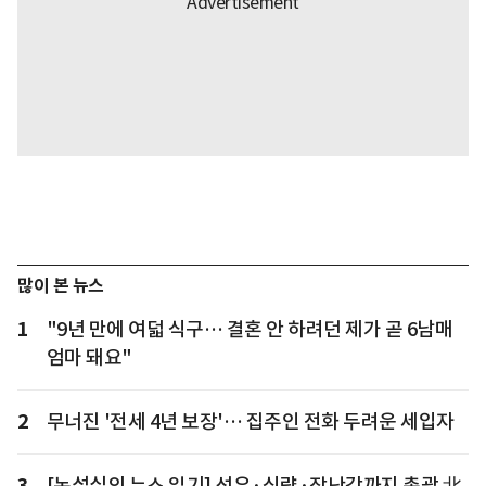
많이 본 뉴스
1
"9년 만에 여덟 식구… 결혼 안 하려던 제가 곧 6남매
엄마 돼요"
2
무너진 '전세 4년 보장'… 집주인 전화 두려운 세입자
3
[논설실의 뉴스 읽기] 석유·식량·장난감까지 총괄 北