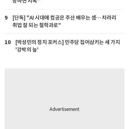
당하면 지옥"
9
[단독] "AI 시대에 컴공은 주산 배우는 셈… 차라리
취업 잘 되는 철학과로"
10
[박성민의 정치 포커스] 민주당 집어삼키는 세 가지
'강박의 늪'