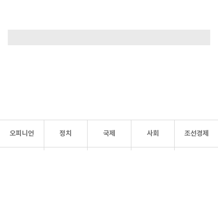
오피니언
정치
국제
사회
조선경제
문화·
조선
스포츠
건강
조선몰
연예
리더스
조선일보 공식 SNS