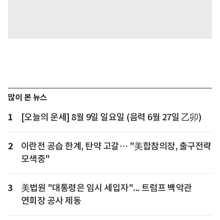
많이 본 뉴스
1
[오늘의 운세] 8월 9일 일요일 (음력 6월 27일 乙卯)
2
이란전 공습 한계, 탄약 고갈… "美합참의장, 출구전략
모색중"
3
美법원 "대통령은 임시 세입자"... 트럼프 백악관
연회장 공사 제동