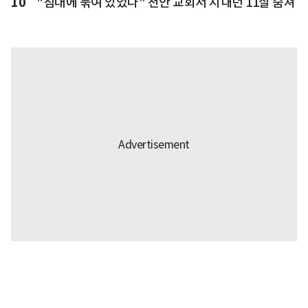
10
"침대에 묶여 있었다" 천안 교회서 지내던 11살 숨져