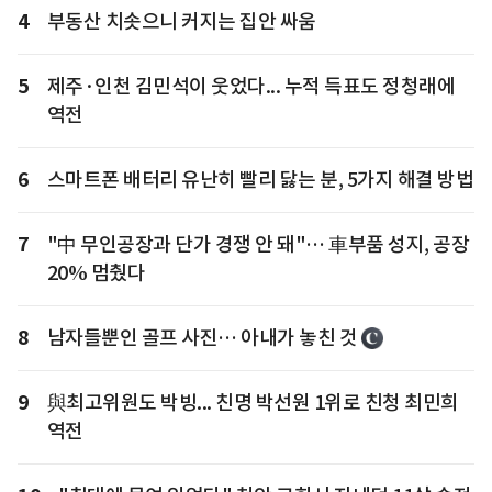
4
부동산 치솟으니 커지는 집안 싸움
5
제주·인천 김민석이 웃었다... 누적 득표도 정청래에
역전
6
스마트폰 배터리 유난히 빨리 닳는 분, 5가지 해결 방법
7
"中 무인공장과 단가 경쟁 안 돼"… 車부품 성지, 공장
20% 멈췄다
8
남자들뿐인 골프 사진… 아내가 놓친 것
9
與최고위원도 박빙... 친명 박선원 1위로 친청 최민희
역전