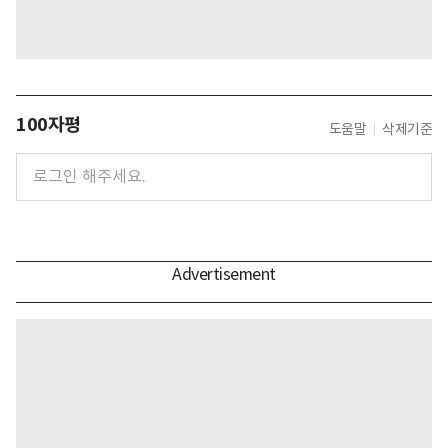
100자평
도움말
삭제기준