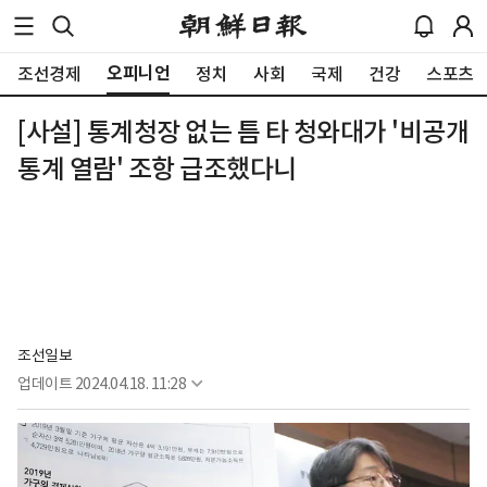
오피니언
조선경제
정치
사회
국제
건강
스포츠
[사설] 통계청장 없는 틈 타 청와대가 '비공개
통계 열람' 조항 급조했다니
조선일보
업데이트
2024.04.18. 11:28