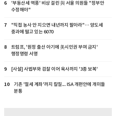
6
'부동산세 역풍' 비상 걸린 與 서울 의원들 "정부안
수정해야"
7
"직접 농사 안 지으면 내년까지 팔아라"… 양도세
중과에 떨고 있는 6070
8
트럼프, '원정 출산 아기에 美시민권 부여 금지'
행정명령 서명
9
[사설] 사법부와 검찰 이어 육사까지 '3종 보복'
10
기존 '절세 계좌'까지 칼질... ISA 개편안에 개미들
분통