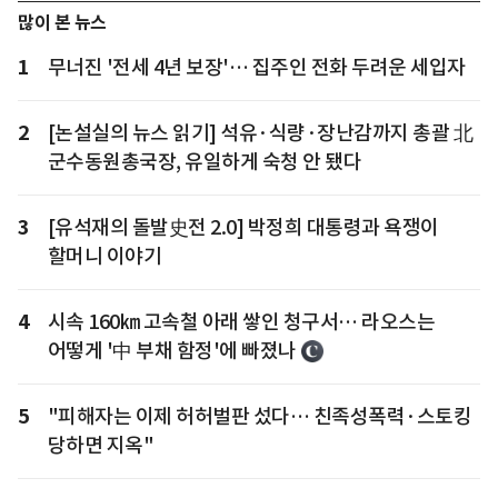
많이 본 뉴스
1
무너진 '전세 4년 보장'… 집주인 전화 두려운 세입자
2
[논설실의 뉴스 읽기] 석유·식량·장난감까지 총괄 北
군수동원총국장, 유일하게 숙청 안 됐다
3
[유석재의 돌발史전 2.0] 박정희 대통령과 욕쟁이
할머니 이야기
4
시속 160㎞ 고속철 아래 쌓인 청구서… 라오스는
어떻게 '中 부채 함정'에 빠졌나
5
"피해자는 이제 허허벌판 섰다… 친족성폭력·스토킹
당하면 지옥"