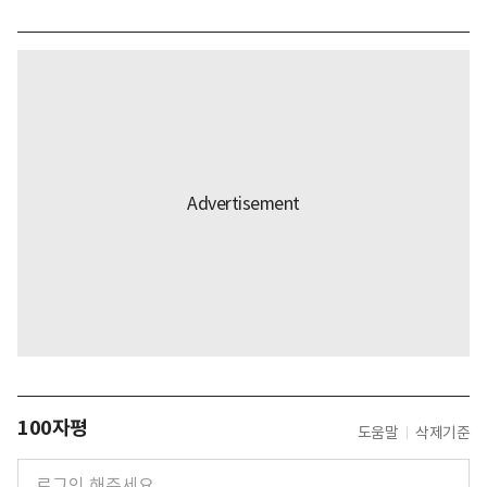
100자평
도움말
삭제기준