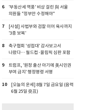
6
'부동산세 역풍' 비상 걸린 與 서울
의원들 "정부안 수정해야"
7
[사설] 사법부와 검찰 이어 육사까지
'3종 보복'
8
축구협회 '성접대' 감사보고서
나왔다… 월드컵·올림픽 심판 포함
9
트럼프, '원정 출산 아기에 美시민권
부여 금지' 행정명령 서명
10
[오늘의 운세] 8월 7일 금요일 (음력
6월 25일 癸丑)