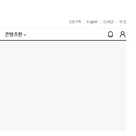
신문구독
|
English
|
日本語
|
中文
콘텐츠판