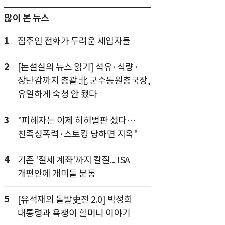
많이 본 뉴스
1
집주인 전화가 두려운 세입자들
2
[논설실의 뉴스 읽기] 석유·식량·
장난감까지 총괄 北 군수동원총국장,
유일하게 숙청 안 됐다
3
"피해자는 이제 허허벌판 섰다…
친족성폭력·스토킹 당하면 지옥"
4
기존 '절세 계좌'까지 칼질... ISA
개편안에 개미들 분통
5
[유석재의 돌발史전 2.0] 박정희
대통령과 욕쟁이 할머니 이야기