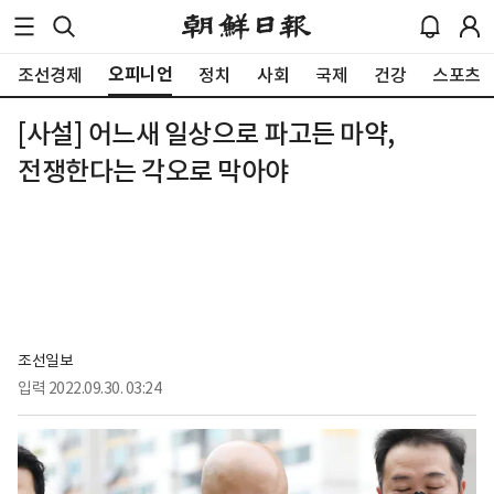
오피니언
조선경제
정치
사회
국제
건강
스포츠
[사설] 어느새 일상으로 파고든 마약,
전쟁한다는 각오로 막아야
조선일보
입력
2022.09.30. 03:24