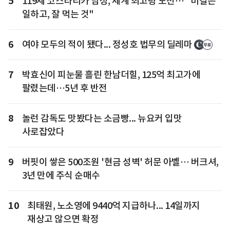
5
119세 코스타리카 남성, 세계 최고령 도전… "비결은
일하고, 잘 먹는 것"
6
여야 모두의 적이 됐다... 정성호 법무의 딜레마
7
박효신이 피눈물 흘린 한남더힐, 125억 최고가에
팔렸는데…5년 후 반전
8
놀런 감독도 맛봤다는 소금빵... 뉴요커 입맛
사로잡았다
9
버핏이 쌓은 500조원 '현금 성벽' 허문 아벨… 버크셔,
3년 만에 주식 순매수
10
최태원, 노소영에 9440억 지급하나... 14일까지
재상고 않으면 확정