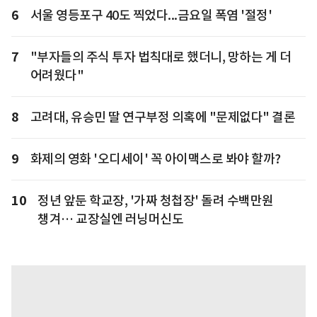
6
서울 영등포구 40도 찍었다...금요일 폭염 '절정'
7
"부자들의 주식 투자 법칙대로 했더니, 망하는 게 더
어려웠다"
8
고려대, 유승민 딸 연구부정 의혹에 "문제없다" 결론
9
화제의 영화 '오디세이' 꼭 아이맥스로 봐야 할까?
10
정년 앞둔 학교장, '가짜 청첩장' 돌려 수백만원
챙겨… 교장실엔 러닝머신도