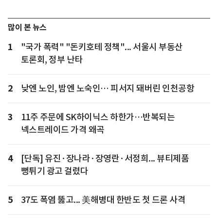
많이 본 뉴스
1
"국가 폭력" "돈키호테 정책"... 서울시 부동산
토론회, 정부 난타
2
낮엔 노인, 밤엔 노숙인… 피서지 돼버린 인천공항
3
11주 주문에 SK하이닉스 하한가…반복되는
넥스트레이드 가격 왜곡
4
[단독] 유진·장나라·장영란·서정희... 뷰티제품
뻥튀기 광고 걸렸다
5
37도 폭염 뚫고... 美해병대 한반도 첫 드론 사격