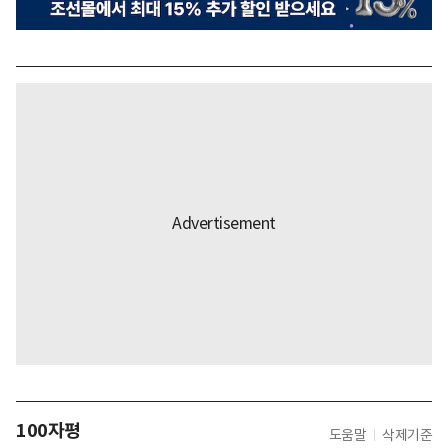
100자평
도움말
삭제기준