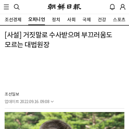
오피니언
조선경제
정치
사회
국제
건강
스포츠
[사설] 거짓말로 수사받으며 부끄러움도
모르는 대법원장
조선일보
업데이트
2022.09.16. 09:08