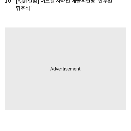
10
[朝鮮칼럼] 어느날 사라진 예술의전당 '전두환
휘호석'