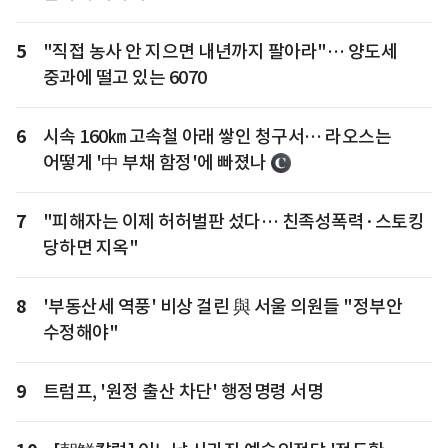
5
"직접 농사 안 지으면 내년까지 팔아라"… 양도세
중과에 떨고 있는 6070
6
시속 160㎞ 고속철 아래 쌓인 청구서… 라오스는
어떻게 '中 부채 함정'에 빠졌나
7
"피해자는 이제 허허벌판 섰다… 친족성폭력·스토킹
당하면 지옥"
8
'부동산세 역풍' 비상 걸린 與 서울 의원들 "정부안
수정해야"
9
트럼프, '원정 출산 차단' 행정명령 서명