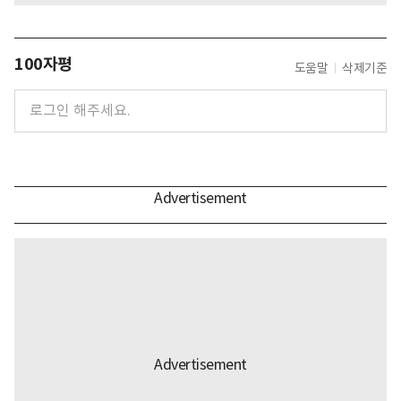
100자평
도움말
삭제기준