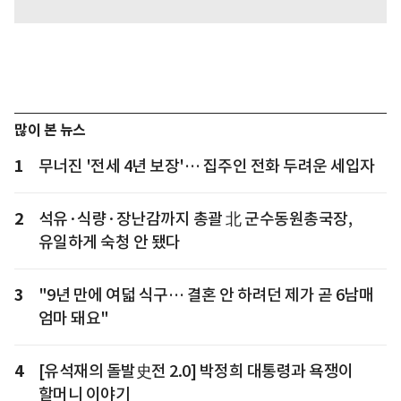
많이 본 뉴스
1
무너진 '전세 4년 보장'… 집주인 전화 두려운 세입자
2
석유·식량·장난감까지 총괄 北 군수동원총국장,
유일하게 숙청 안 됐다
3
"9년 만에 여덟 식구… 결혼 안 하려던 제가 곧 6남매
엄마 돼요"
4
[유석재의 돌발史전 2.0] 박정희 대통령과 욕쟁이
할머니 이야기