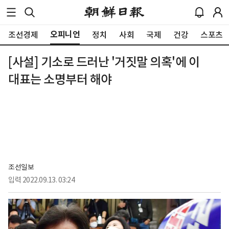
오피니언
조선경제
정치
사회
국제
건강
스포츠
[사설] 기소로 드러난 '거짓말 의혹'에 이
대표는 소명부터 해야
조선일보
입력
2022.09.13. 03:24