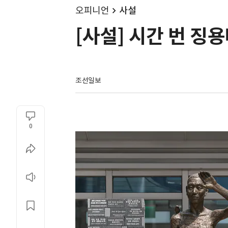
오피니언
사설
[사설] 시간 번 징
조선일보
0