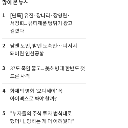
많이 본 뉴스
1
[단독] 유진·장나라·장영란·
서정희... 뷰티제품 뻥튀기 광고
걸렸다
2
낮엔 노인, 밤엔 노숙인… 피서지
돼버린 인천공항
3
37도 폭염 뚫고... 美해병대 한반도 첫
드론 사격
4
화제의 영화 '오디세이' 꼭
아이맥스로 봐야 할까?
5
"부자들의 주식 투자 법칙대로
했더니, 망하는 게 더 어려웠다"