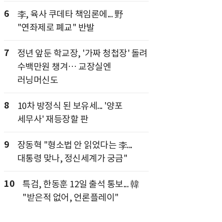
6
李, 육사 쿠데타 책임론에... 野
"연좌제로 폐교" 반발
7
정년 앞둔 학교장, '가짜 청첩장' 돌려
수백만원 챙겨… 교장실엔
러닝머신도
8
10차 방정식 된 보유세... '양포
세무사' 재등장할 판
9
장동혁 "형소법 안 읽었다는 李...
대통령 맞나, 정신세계가 궁금"
10
특검, 한동훈 12일 출석 통보... 韓
"받은적 없어, 언론플레이"