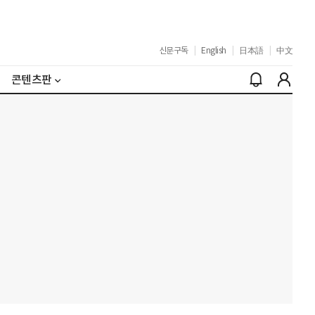
신문구독
|
English
|
日本語
|
中文
콘텐츠판