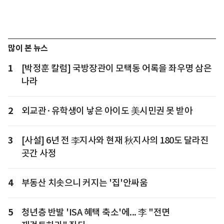
많이 본 뉴스
1
[박정훈 칼럼] 국방장관이 모택동 어록을 좌우명 삼은
나라
2
외교관·유학생이 낳은 아이도 美시민권 못 받아
3
[사설] 6년 전 李지사와 현재 秋지사의 180도 달라진
곳간 사정
4
부동산 치솟으니 커지는 '집'안싸움
5
청년층 반발 'ISA 혜택 축소'에... 李 "전면