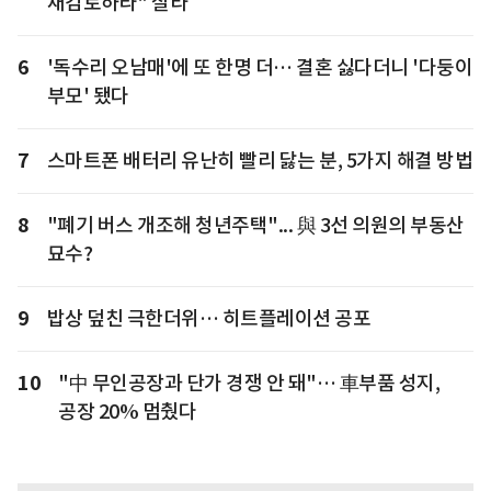
재검토하라" 질타
6
'독수리 오남매'에 또 한명 더… 결혼 싫다더니 '다둥이
부모' 됐다
7
스마트폰 배터리 유난히 빨리 닳는 분, 5가지 해결 방법
8
"폐기 버스 개조해 청년주택"... 與 3선 의원의 부동산
묘수?
9
밥상 덮친 극한더위… 히트플레이션 공포
10
"中 무인공장과 단가 경쟁 안 돼"… 車부품 성지,
공장 20% 멈췄다