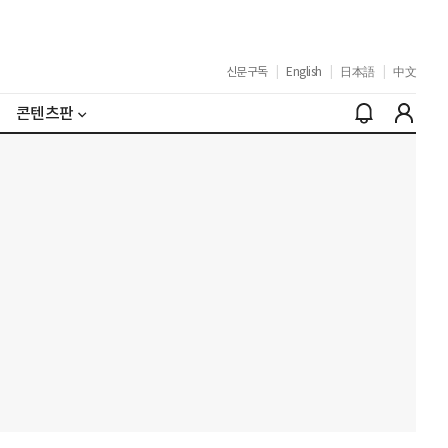
신문구독
|
English
|
日本語
|
中文
콘텐츠판