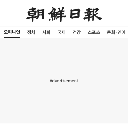
오피니언
정치
사회
국제
건강
스포츠
문화·연예