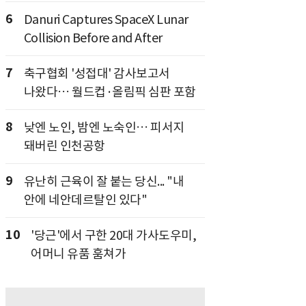
6
Danuri Captures SpaceX Lunar
Collision Before and After
7
축구협회 '성접대' 감사보고서
나왔다… 월드컵·올림픽 심판 포함
8
낮엔 노인, 밤엔 노숙인… 피서지
돼버린 인천공항
9
유난히 근육이 잘 붙는 당신... "내
안에 네안데르탈인 있다"
10
'당근'에서 구한 20대 가사도우미,
어머니 유품 훔쳐가