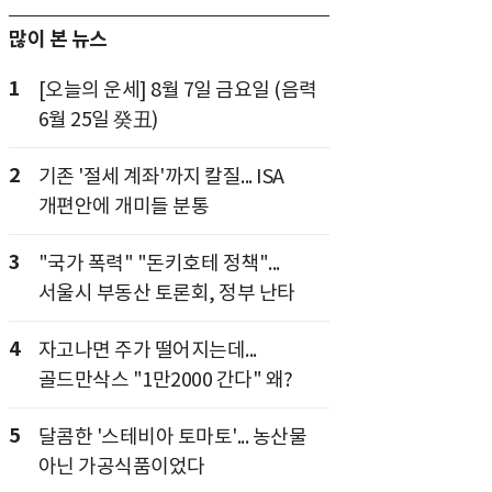
많이 본 뉴스
1
[오늘의 운세] 8월 7일 금요일 (음력
6월 25일 癸丑)
2
기존 '절세 계좌'까지 칼질... ISA
개편안에 개미들 분통
3
"국가 폭력" "돈키호테 정책"...
서울시 부동산 토론회, 정부 난타
4
자고나면 주가 떨어지는데...
골드만삭스 "1만2000 간다" 왜?
5
달콤한 '스테비아 토마토'... 농산물
아닌 가공식품이었다