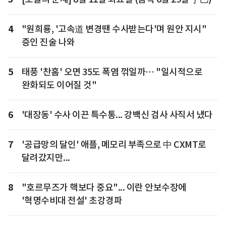
4
"원희룡, '고속道 변경땐 수사받는다'며 원안 지시"
증인 진술 나와
5
태풍 '찬홈' 오면 35도 폭염 꺾일까… "일시적으로
완화되도 이어질 것"
6
'대장동' 수사 이끈 특수통... 강백신 검사 사직서 냈다
7
'공급망의 달인' 애플, 메모리 부족으로 中 CXMT로
달려갔지만...
8
"호르무즈가 핵보다 중요"... 이란 안보수장에
'혁명수비대 전설' 초강경파