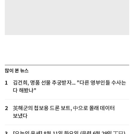
많이 본 뉴스
1
김건희, 명품 선물 추궁받자... "다른 영부인들 수사는
다 해봤냐"
2
英해군의 첩보용 드론 보트, 中으로 몰래 데이터
보냈다
3
[오늘의 운세] 8월 11일 화요일 (음력 6월 29일 丁巳)