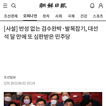
오피니언
조선경제
정치
사회
국제
건강
스포츠
[사설] 반성 없는 검수완박·발목잡기, 대선
석 달 만에 또 심판받은 민주당
조선일보
입력
2022.06.02. 03:24