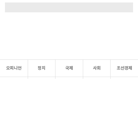
오피니언
정치
국제
사회
조선경제
문화·
조선
스포츠
건강
조선몰
연예
리더스
조선일보 공식 SNS
개인정보처리방침
사이트맵