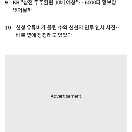
9
KB "삼전 주주환원 10배 예상"… 6000피 횡보장
벗어날까
10
친청 유튜버가 올린 李와 신천지 연루 인사 사진…
바로 옆에 정청래도 있었다