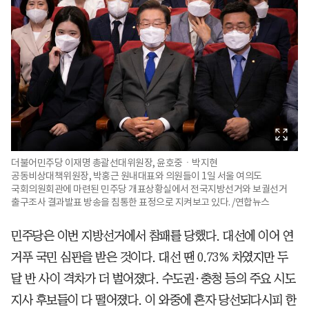
더불어민주당 이재명 총괄선대위원장, 윤호중ㆍ박지현
공동비상대책위원장, 박홍근 원내대표와 의원들이 1일 서울 여의도
국회의원회관에 마련된 민주당 개표상황실에서 전국지방선거와 보궐선거
출구조사 결과발표 방송을 침통한 표정으로 지켜보고 있다. /연합뉴스
민주당은 이번 지방선거에서 참패를 당했다. 대선에 이어 연
거푸 국민 심판을 받은 것이다. 대선 땐 0.73% 차였지만 두
달 반 사이 격차가 더 벌어졌다. 수도권·충청 등의 주요 시도
지사 후보들이 다 떨어졌다. 이 와중에 혼자 당선되다시피 한