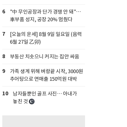
6
"中 무인공장과 단가 경쟁 안 돼"…
車부품 성지, 공장 20% 멈췄다
7
[오늘의 운세] 8월 9일 일요일 (음력
6월 27일 乙卯)
8
부동산 치솟으니 커지는 집안 싸움
9
가족 생계 위해 벼랑끝 시작, 3000원
추어탕으로 연매출 150억원 대박
10
남자들뿐인 골프 사진… 아내가
놓친 것