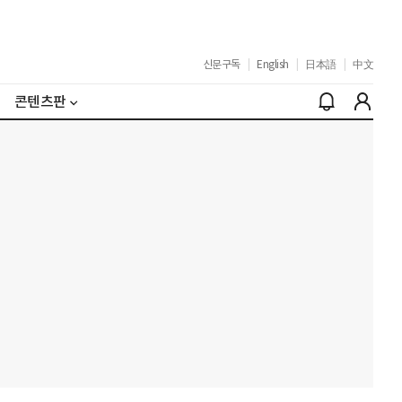
신문구독
|
English
|
日本語
|
中文
콘텐츠판