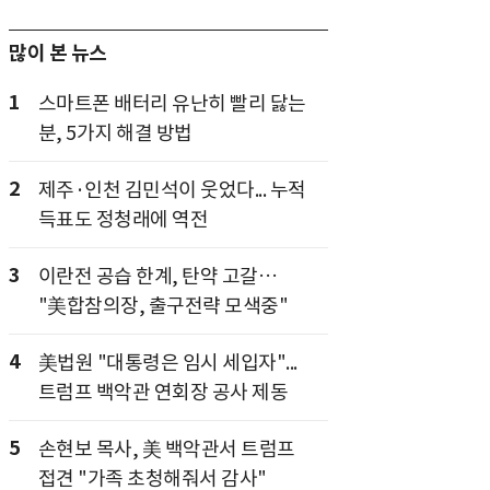
많이 본 뉴스
1
스마트폰 배터리 유난히 빨리 닳는
분, 5가지 해결 방법
2
제주·인천 김민석이 웃었다... 누적
득표도 정청래에 역전
3
이란전 공습 한계, 탄약 고갈…
"美합참의장, 출구전략 모색중"
4
美법원 "대통령은 임시 세입자"...
트럼프 백악관 연회장 공사 제동
5
손현보 목사, 美 백악관서 트럼프
접견 "가족 초청해줘서 감사"