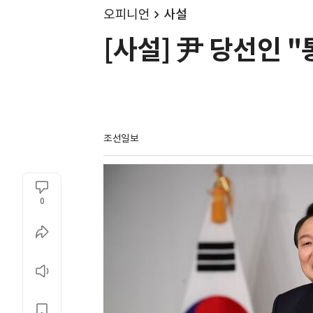
오피니언
사설
[사설] 尹 당선인 
조선일보
0