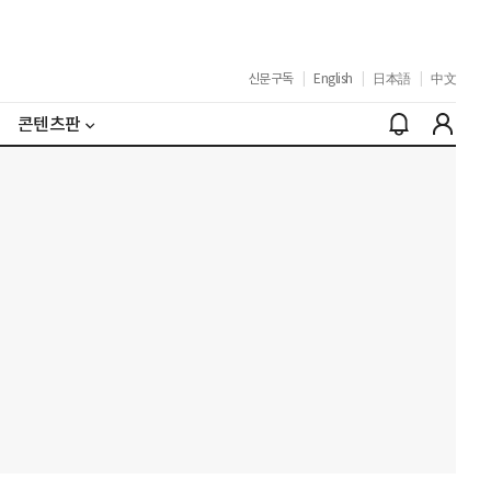
신문구독
|
English
|
日本語
|
中文
콘텐츠판