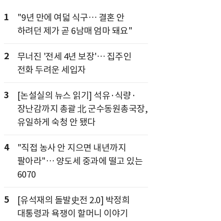
1
"9년 만에 여덟 식구… 결혼 안
하려던 제가 곧 6남매 엄마 돼요"
2
무너진 '전세 4년 보장'… 집주인
전화 두려운 세입자
3
[논설실의 뉴스 읽기] 석유·식량·
장난감까지 총괄 北 군수동원총국장,
유일하게 숙청 안 됐다
4
"직접 농사 안 지으면 내년까지
팔아라"… 양도세 중과에 떨고 있는
6070
5
[유석재의 돌발史전 2.0] 박정희
대통령과 욕쟁이 할머니 이야기