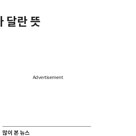
아 달란 뜻
많이 본 뉴스