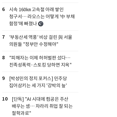
6
시속 160㎞ 고속철 아래 쌓인
청구서… 라오스는 어떻게 '中 부채
함정'에 빠졌나
7
'부동산세 역풍' 비상 걸린 與 서울
의원들 "정부안 수정해야"
8
"피해자는 이제 허허벌판 섰다…
친족성폭력·스토킹 당하면 지옥"
9
[박성민의 정치 포커스] 민주당
집어삼키는 세 가지 '강박의 늪'
10
[단독] "AI 시대에 컴공은 주산
배우는 셈… 차라리 취업 잘 되는
철학과로"