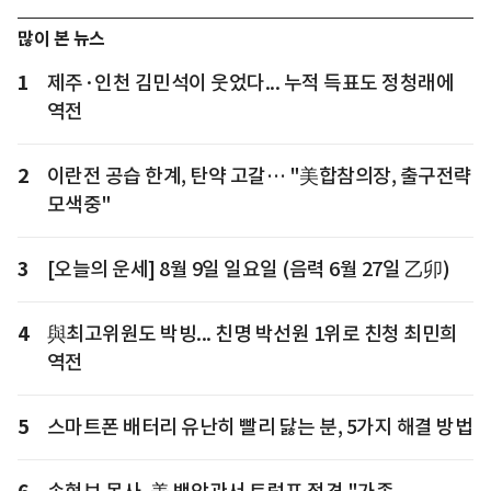
많이 본 뉴스
1
제주·인천 김민석이 웃었다... 누적 득표도 정청래에
역전
2
이란전 공습 한계, 탄약 고갈… "美합참의장, 출구전략
모색중"
3
[오늘의 운세] 8월 9일 일요일 (음력 6월 27일 乙卯)
4
與최고위원도 박빙... 친명 박선원 1위로 친청 최민희
역전
5
스마트폰 배터리 유난히 빨리 닳는 분, 5가지 해결 방법