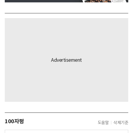
100자평
도움말
삭제기준