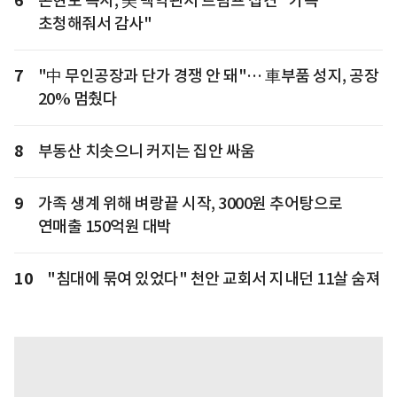
6
손현보 목사, 美 백악관서 트럼프 접견 "가족
초청해줘서 감사"
7
"中 무인공장과 단가 경쟁 안 돼"… 車부품 성지, 공장
20% 멈췄다
8
부동산 치솟으니 커지는 집안 싸움
9
가족 생계 위해 벼랑끝 시작, 3000원 추어탕으로
연매출 150억원 대박
10
"침대에 묶여 있었다" 천안 교회서 지내던 11살 숨져