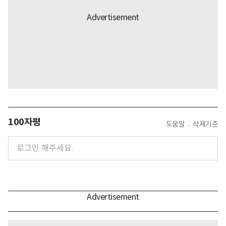
100자평
도움말
삭제기준