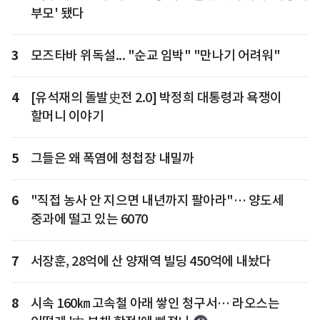
부모' 됐다
3
모즈타바 위독설... "순교 임박" "만나기 어려워"
4
[유석재의 돌발史전 2.0] 박정희 대통령과 욕쟁이
할머니 이야기
5
그들은 왜 폭염에 청첩장 내밀까
6
"직접 농사 안 지으면 내년까지 팔아라"… 양도세
중과에 떨고 있는 6070
7
서장훈, 28억에 산 양재역 빌딩 450억에 내놨다
8
시속 160㎞ 고속철 아래 쌓인 청구서… 라오스는