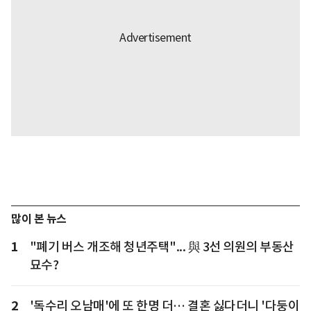
많이 본 뉴스
1
"폐기 버스 개조해 청년주택"... 與 3선 의원의 부동산
묘수?
2
'독수리 오남매'에 또 한명 더… 결혼 싫다더니 '다둥이