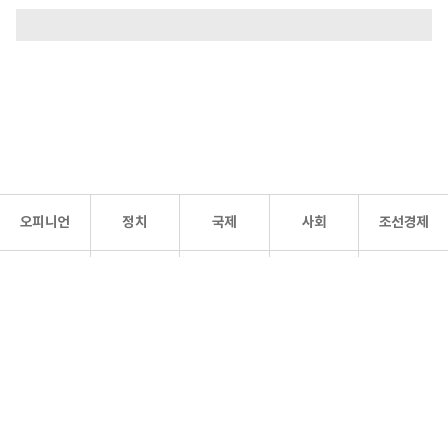
오피니언
정치
국제
사회
조선경제
문화·
조선
스포츠
건강
조선몰
연예
리더스
조선일보 공식 SNS
개인정보처리방침
사이트맵