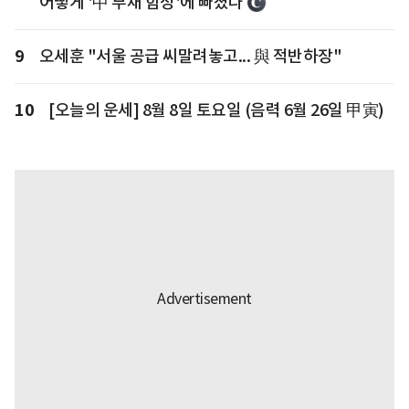
어떻게 '中 부채 함정'에 빠졌나
9
오세훈 "서울 공급 씨말려놓고... 與 적반하장"
10
[오늘의 운세] 8월 8일 토요일 (음력 6월 26일 甲寅)