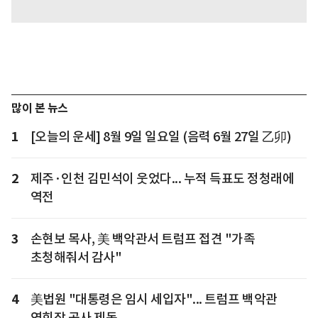
많이 본 뉴스
1
[오늘의 운세] 8월 9일 일요일 (음력 6월 27일 乙卯)
2
제주·인천 김민석이 웃었다... 누적 득표도 정청래에
역전
3
손현보 목사, 美 백악관서 트럼프 접견 "가족
초청해줘서 감사"
4
美법원 "대통령은 임시 세입자"... 트럼프 백악관
연회장 공사 제동