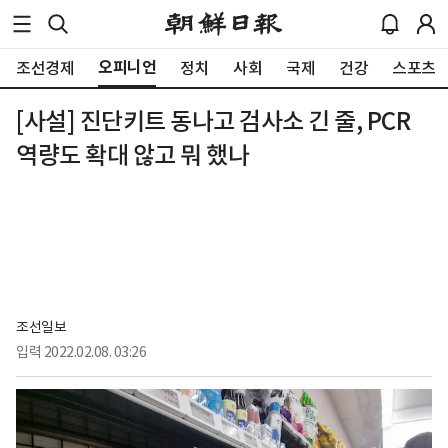
오피니언
조선경제
정치
사회
국제
건강
스포츠
[사설] 진단키트 동나고 검사소 긴 줄, PCR
역량도 확대 않고 뭐 했나
조선일보
입력
2022.02.08. 03:26