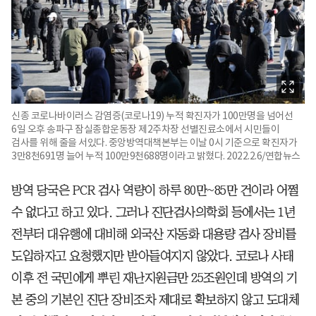
신종 코로나바이러스 감염증(코로나19) 누적 확진자가 100만명을 넘어선
6일 오후 송파구 잠실종합운동장 제2주차장 선별진료소에서 시민들이
검사를 위해 줄을 서있다. 중앙방역대책본부는 이날 0시 기준으로 확진자가
3만8천691명 늘어 누적 100만9천688명이라고 밝혔다. 2022.2.6/연합뉴스
방역 당국은 PCR 검사 역량이 하루 80만~85만 건이라 어쩔
수 없다고 하고 있다. 그러나 진단검사의학회 등에서는 1년
전부터 대유행에 대비해 외국산 자동화 대용량 검사 장비를
도입하자고 요청했지만 받아들여지지 않았다. 코로나 사태
이후 전 국민에게 뿌린 재난지원금만 25조원인데 방역의 기
본 중의 기본인 진단 장비조차 제대로 확보하지 않고 도대체