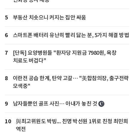
5
부동산 치솟으니 커지는 집안 싸움
6
스마트폰 배터리 유난히 빨리 닳는 분, 5가지 해결 방법
7
[단독] 요양병원들 "환자당 지원금 7980원, 욕창
치료도 버겁다"
8
이란전 공습 한계, 탄약 고갈… "美합참의장, 출구전략
모색중"
9
남자들뿐인 골프 사진… 아내가 놓친 것
10
與최고위원도 박빙... 친명 박선원 1위로 친청 최민희
역전