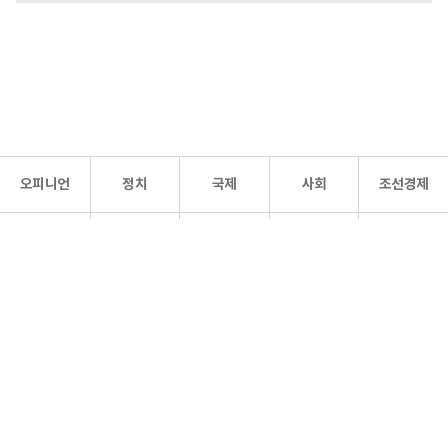
오피니언
정치
국제
사회
조선경제
문화·
조선
스포츠
건강
조선몰
연예
리더스
조선일보 공식 SNS
개인정보처리방침
사이트맵
Copyright 조선일보 All rights reserved. 무단 전재 및 재배포 금지.