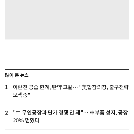
많이 본 뉴스
1
이란전 공습 한계, 탄약 고갈… "美합참의장, 출구전략
모색중"
2
"中 무인공장과 단가 경쟁 안 돼"… 車부품 성지, 공장
20% 멈췄다