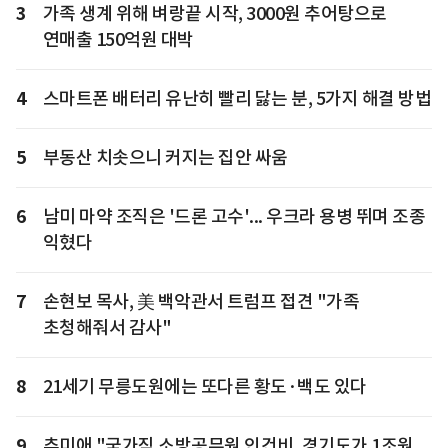
3
가족 생계 위해 벼랑끝 시작, 3000원 추어탕으로
연매출 150억원 대박
4
스마트폰 배터리 유난히 빨리 닳는 분, 5가지 해결 방법
5
부동산 치솟으니 커지는 집안 싸움
6
남미 마약 조직은 '드론 고수'... 우크라 용병 뛰며 조종
익혔다
7
손현보 목사, 美 백악관서 트럼프 접견 "가족
초청해줘서 감사"
8
21세기 무릉도원에는 또다른 황도·백도 있다
9
추미애 "국가직 소방공무원 인건비, 경기도가 1조원