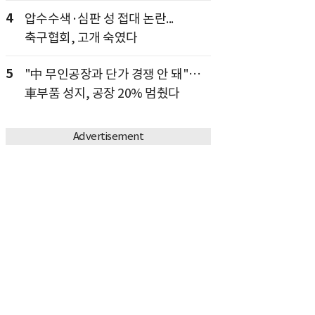
4
압수수색·심판 성 접대 논란...
축구협회, 고개 숙였다
5
"中 무인공장과 단가 경쟁 안 돼"…
車부품 성지, 공장 20% 멈췄다