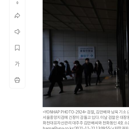
0
<YONHAP PHOTO-2924> 검찰, 김만배와 남욱 기소
서울중앙지검에 긴장이 감돌고 있다. 이날 검찰은 대장동
화천대유자산관리 대주주 김만배씨와 천화동인 4호 소유주 
hama@yna.co.kr/2021-11-22 13:09:55/ <저