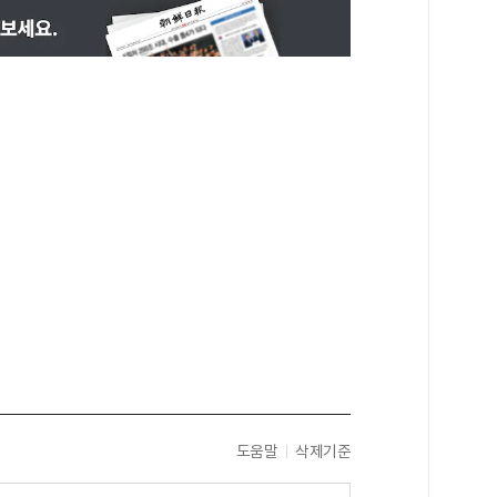
도움말
삭제기준