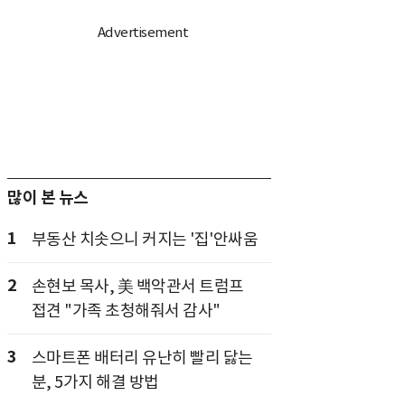
많이 본 뉴스
1
부동산 치솟으니 커지는 '집'안싸움
2
손현보 목사, 美 백악관서 트럼프
접견 "가족 초청해줘서 감사"
3
스마트폰 배터리 유난히 빨리 닳는
분, 5가지 해결 방법