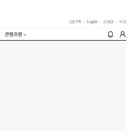
신문구독
|
English
|
日本語
|
中文
콘텐츠판