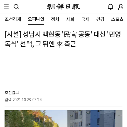
오피니언
조선경제
정치
사회
국제
건강
스포츠
[사설] 성남시 백현동 '民官 공동' 대신 '민영
독식' 선택, 그 뒤엔 李 측근
조선일보
입력
2021.10.28. 03:24