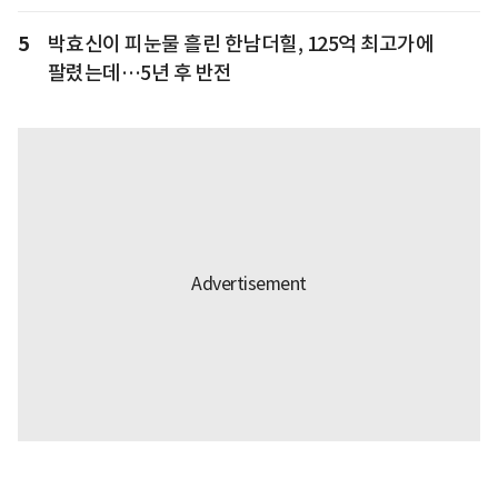
5
박효신이 피눈물 흘린 한남더힐, 125억 최고가에
팔렸는데…5년 후 반전