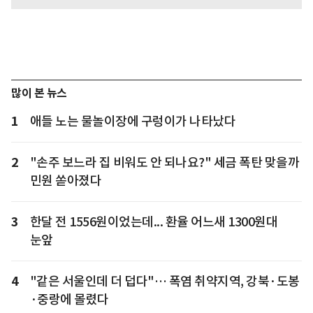
많이 본 뉴스
1
애들 노는 물놀이장에 구렁이가 나타났다
2
"손주 보느라 집 비워도 안 되나요?" 세금 폭탄 맞을까
민원 쏟아졌다
3
한달 전 1556원이었는데... 환율 어느새 1300원대
눈앞
4
"같은 서울인데 더 덥다"… 폭염 취약지역, 강북·도봉
·중랑에 몰렸다