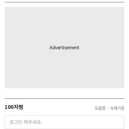
100자평
도움말
삭제기준