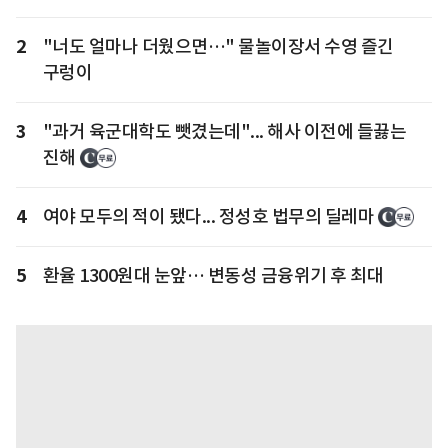
2
"너도 얼마나 더웠으면…" 물놀이장서 수영 즐긴
구렁이
3
"과거 육군대학도 뺏겼는데"... 해사 이전에 들끓는
진해
4
여야 모두의 적이 됐다... 정성호 법무의 딜레마
5
환율 1300원대 눈앞… 변동성 금융위기 후 최대