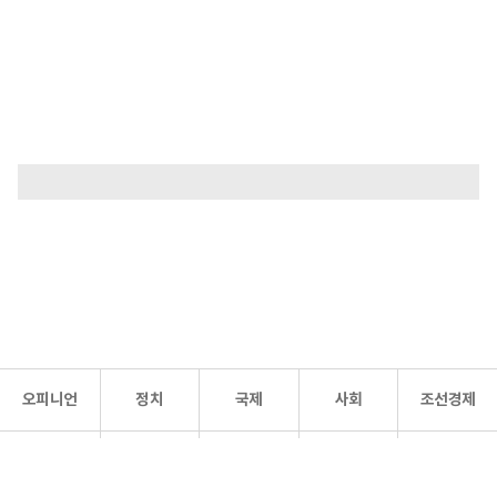
오피니언
정치
국제
사회
조선경제
문화·
조선
스포츠
건강
조선몰
연예
리더스