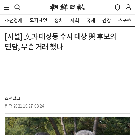
오피니언
조선경제
정치
사회
국제
건강
스포츠
[사설] 文과 대장동 수사 대상 與 후보의
면담, 무슨 거래 했나
조선일보
입력
2021.10.27. 03:24