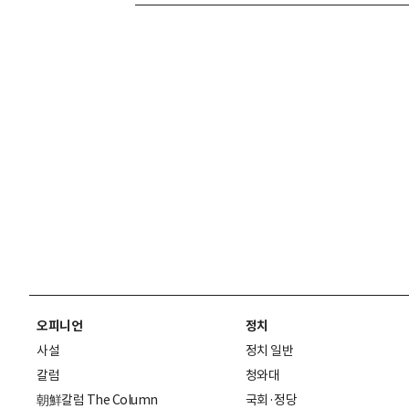
오피니언
정치
사설
정치 일반
칼럼
청와대
朝鮮칼럼 The Column
국회·정당