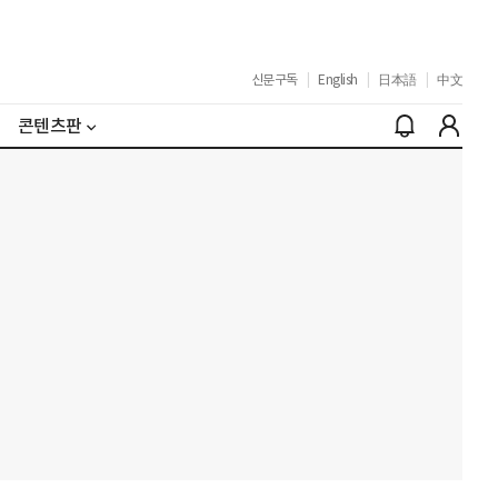
신문구독
|
English
|
日本語
|
中文
콘텐츠판