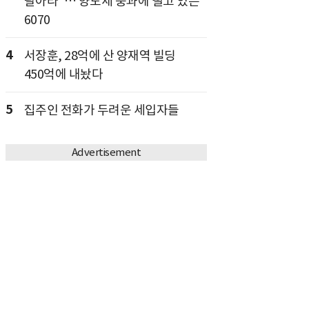
팔아라"… 양도세 중과에 떨고 있는
6070
4
서장훈, 28억에 산 양재역 빌딩
450억에 내놨다
5
집주인 전화가 두려운 세입자들