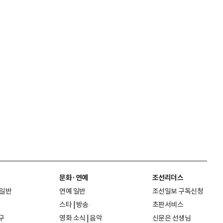
문화·연예
조선리더스
 일반
연예 일반
조선일보 구독신청
스타
|
방송
초판서비스
구
영화 소식
|
음악
신문은 선생님