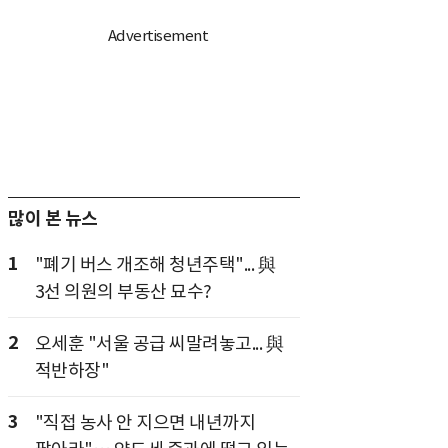
많이 본 뉴스
1
"폐기 버스 개조해 청년주택"... 與
3선 의원의 부동산 묘수?
2
오세훈 "서울 공급 씨말려놓고... 與
적반하장"
3
"직접 농사 안 지으면 내년까지