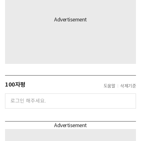
100자평
도움말
삭제기준