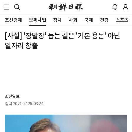
오피니언
조선경제
정치
사회
국제
건강
스포츠
[사설] '장발장' 돕는 길은 '기본 용돈' 아닌
일자리 창출
조선일보
입력
2021.07.26. 03:24