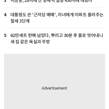
3
서장훈, 28억에 산 양재역 빌딩 450억에 내놨다
4
대통령도 쓴 '근저당 매매', 자녀에게 아파트 물려주는
절세 3단계
5
62만세트 판매 넘었다, 뿌리고 30분 후 물로 씻어내니
새 집 같은 욕실과 주방