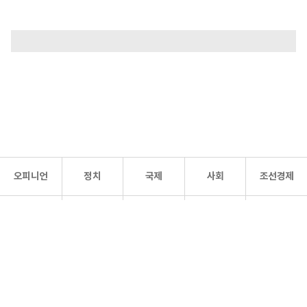
오피니언
정치
국제
사회
조선경제
문화·
조선
스포츠
건강
조선몰
연예
리더스
조선일보 공식 SNS