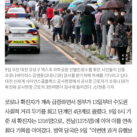
9일 오전 대전 유성구 엑스포 과학공원 선별진료소를 찾은 시민들이 신종
코로나바이러스 감염증(코로나19) 검사를 받기위해 차례를 기다리고 있다.
대전 신세계 사이언스콤플렉스 공사현장에서 공사장 근로자가 코로나19가
확진돼 공사현장 근로자 3천여명이 검사에 들어갔다. /신현종 기자
코로나 확진자가 계속 급증하면서 정부가 12일부터 수도권
사회적 거리 두기를 최고 단계인 4단계로 올렸다. 9일 0시 기
준 새 확진자는 1316명으로, 전날(1275명)에 이어 이틀 연속
최다 기록을 이어갔다. 방역 당국은 9일 “이번엔 과거 유행보