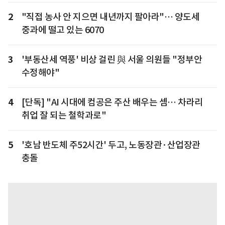
2
"직접 농사 안 지으면 내년까지 팔아라"… 양도세
중과에 떨고 있는 6070
3
'부동산세 역풍' 비상 걸린 與 서울 의원들 "정부안
수정해야"
4
[단독] "AI 시대에 컴공은 주산 배우는 셈… 차라리
취업 잘 되는 철학과로"
5
'호남 반도체 주52시간' 두고, 노동장관·산업장관
충돌