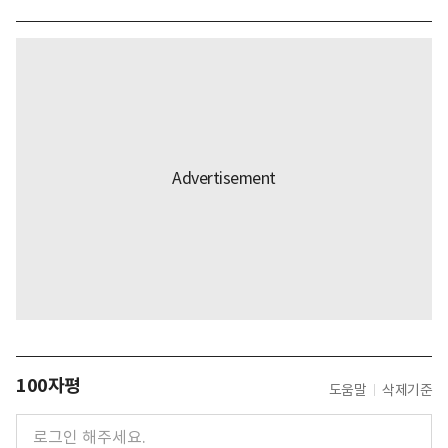
100자평
도움말
삭제기준