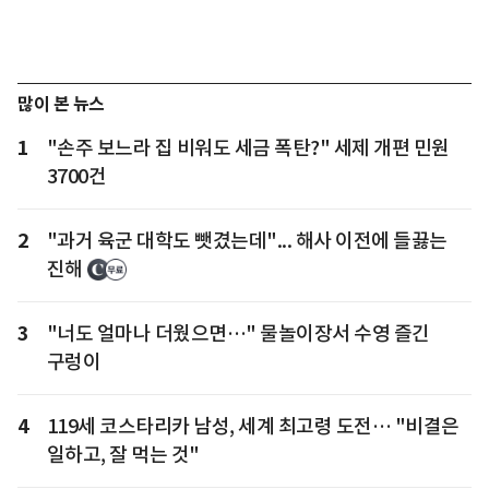
많이 본 뉴스
1
"손주 보느라 집 비워도 세금 폭탄?" 세제 개편 민원
3700건
2
"과거 육군 대학도 뺏겼는데"... 해사 이전에 들끓는
진해
3
"너도 얼마나 더웠으면…" 물놀이장서 수영 즐긴
구렁이
4
119세 코스타리카 남성, 세계 최고령 도전… "비결은
일하고, 잘 먹는 것"