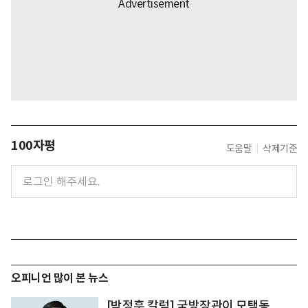
100자평
도움말
삭제기준
오피니언 많이 본 뉴스
[박정훈 칼럼] 국방장관이 모택동