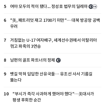
5
여야 모두의 적이 됐다... 정성호 법무의 딜레마
6
"美, 패트리엇 재고 1700기 미만"… 대북 방공망 공백
우려
7
거침없는 U-17 여자배구, 세계선수권에서 이탈리아
꺾고 파죽의 3연승
8
남편의 골프 파트너의 정체
9
뱃길 막혀 답답한 산유국들… 유조선 사서 기름길
뚫는다
10
"부시가 즉각 사과하게 했어야 했다"…美대사가
평생 후회한 순간