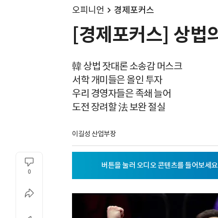
오피니언
경제포커스
[경제포커스] 상법의
韓 상법 잣대론 소송감 머스크
서학 개미들은 올인 투자
우리 경영자들은 족쇄 늘어
도전 장려할 法 보완 절실
이길성 산업부장
0