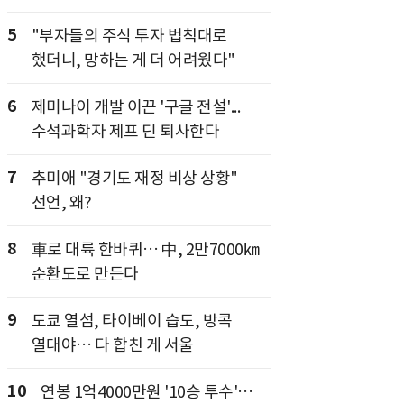
5
"부자들의 주식 투자 법칙대로
했더니, 망하는 게 더 어려웠다"
6
제미나이 개발 이끈 '구글 전설'...
수석과학자 제프 딘 퇴사한다
7
추미애 "경기도 재정 비상 상황"
선언, 왜?
8
車로 대륙 한바퀴… 中, 2만7000㎞
순환도로 만든다
9
도쿄 열섬, 타이베이 습도, 방콕
열대야… 다 합친 게 서울
10
연봉 1억4000만원 '10승 투수'…