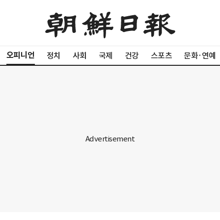
오피니언
정치
사회
국제
건강
스포츠
문화·연예