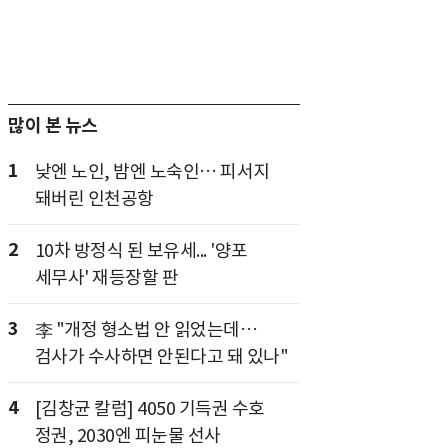
많이 본 뉴스
1
낮엔 노인, 밤엔 노숙인… 피서지
돼버린 인천공항
2
10차 방정식 된 보유세... '양포
세무사' 재등장할 판
3
李 "개정 형소법 안 읽었는데…
검사가 수사하면 안된다고 돼 있나"
4
[김창균 칼럼] 4050 기득권 수호
정권, 2030엔 피눈물 선사