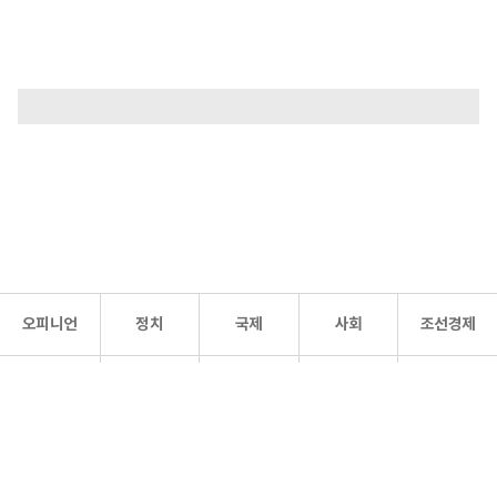
오피니언
정치
국제
사회
조선경제
문화·
조선
스포츠
건강
조선몰
연예
리더스
조선일보 공식 SNS