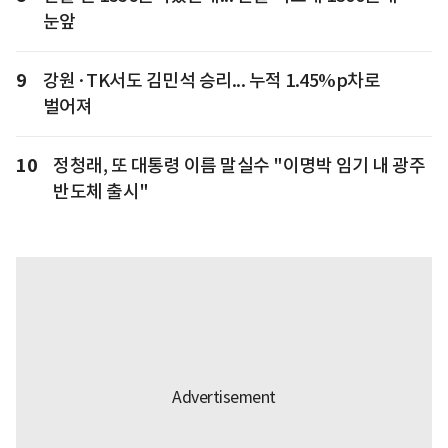
눈앞
9
강원·TK서도 김민석 승리... 누적 1.45%p차로
벌어져
10
정청래, 또 대통령 이름 말실수 "이명박 임기 내 광주
반도체 출시"