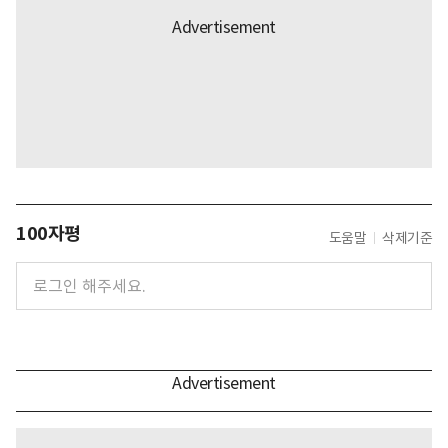
100자평
도움말
삭제기준