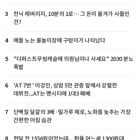
3
전닉 레버리지, 10분의 1로… 그 돈이 옮겨가 사들인
건?
4
애들 노는 물놀이장에 구렁이가 나타났다
5
"더퍼스트무빙캐슬에 의원님이나 사세요" 2030 분노
폭발
6
'AT 7번 ' 이강인, 상암 5만 관중 앞에서 강렬한
데뷔전...AT는 맨시티에 1대3 패배
7
단백질 달걀의 3배·밀가루 제로, 노화를 늦추는 가장
간편한 아침 습관
8
한달 전 1556원이었는데... 환율 어느새 1300원대