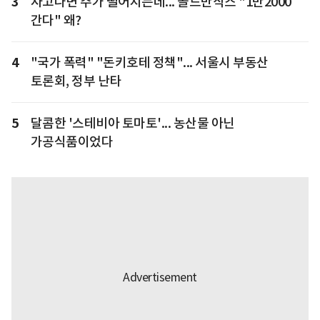
3
자고나면 주가 떨어지는데... 골드만삭스 "1만2000
간다" 왜?
4
"국가 폭력" "돈키호테 정책"... 서울시 부동산
토론회, 정부 난타
5
달콤한 '스테비아 토마토'... 농산물 아닌
가공식품이었다