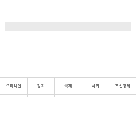
오피니언
정치
국제
사회
조선경제
문화·
조선
스포츠
건강
조선몰
연예
리더스
조선일보 공식 SNS