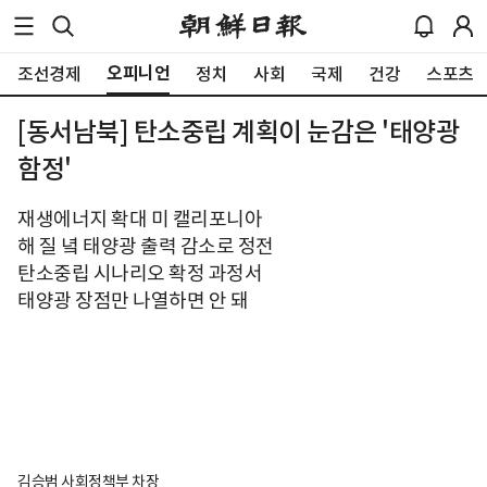
오피니언
조선경제
정치
사회
국제
건강
스포츠
[동서남북] 탄소중립 계획이 눈감은 '태양광
함정'
재생에너지 확대 미 캘리포니아
해 질 녘 태양광 출력 감소로 정전
탄소중립 시나리오 확정 과정서
태양광 장점만 나열하면 안 돼
김승범 사회정책부 차장