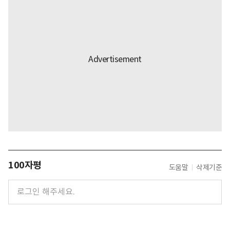
100자평
도움말
삭제기준