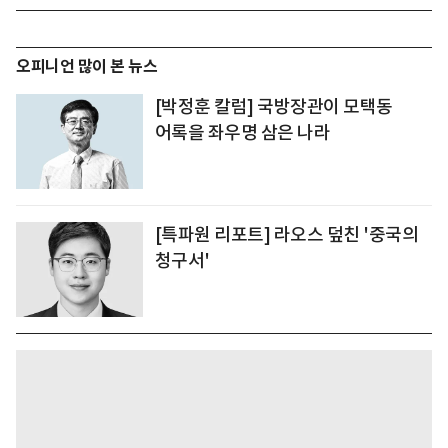
오피니언 많이 본 뉴스
[박정훈 칼럼] 국방장관이 모택동
어록을 좌우명 삼은 나라
[특파원 리포트] 라오스 덮친 '중국의
청구서'