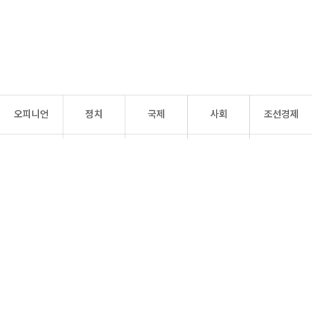
오피니언
정치
국제
사회
조선경제
문화·
조선
스포츠
건강
조선몰
연예
리더스
조선일보 공식 SNS
개인정보처리방침
사이트맵
Copyright 조선일보 All rights reserved. 무단 전재 및 재배포 금지.