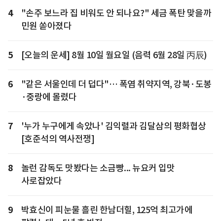
4
"손주 보느라 집 비워도 안 되나요?" 세금 폭탄 맞을까
민원 쏟아졌다
5
[오늘의 운세] 8월 10일 월요일 (음력 6월 28일 丙辰)
6
"같은 서울인데 더 덥다"… 폭염 취약지역, 강북·도봉
·중랑에 몰렸다
7
'누가 누구에게 속았나' 김익렬과 김달삼의 평화협상
[호준석의 역사전쟁]
8
놀런 감독도 맛봤다는 소금빵... 뉴요커 입맛
사로잡았다
9
박효신이 피눈물 흘린 한남더힐, 125억 최고가에