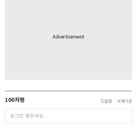
100자평
도움말
삭제기준