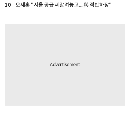
10
오세훈 "서울 공급 씨말려놓고... 與 적반하장"