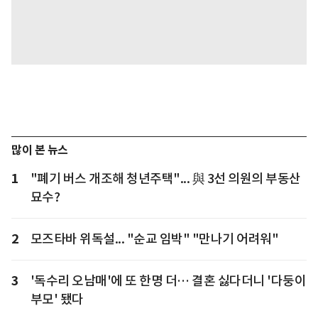
많이 본 뉴스
1
"폐기 버스 개조해 청년주택"... 與 3선 의원의 부동산
묘수?
2
모즈타바 위독설... "순교 임박" "만나기 어려워"
3
'독수리 오남매'에 또 한명 더… 결혼 싫다더니 '다둥이
부모' 됐다