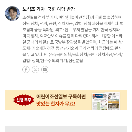
노석조 기자
국회 여당 반장
조선일보 정치부 기자. 여당(더불어민주당)과 국회를 출입하며
정당 정치, 선거, 공천, 정치자금, 입법·정책 과정을 취재한다. 법
조팀과 중동 특파원, 외교·안보 부처 출입을 거쳐 한국 정치와
미국 정치, 외교안보 이슈를 함께 다뤄왔다. 저서 『강한 이스라
엘 군대의 비밀』로 국방부 장관상을 받았으며, 최근에는 AI·반
도체·기술패권 경쟁 등 첨단기술과 국가 전략의 접점에도 관심
을 두고 있다. 민주당/국민의힘/국회정치/공천·정치자금/선거/
입법·정책/민주주의의 위기/삼권분립