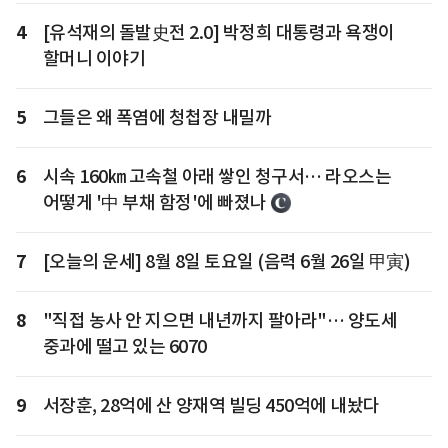
4
[유석재의 돌발史전 2.0] 박정희 대통령과 욕쟁이
할머니 이야기
5
그들은 왜 폭염에 청첩장 내밀까
6
시속 160㎞ 고속철 아래 쌓인 청구서… 라오스는
어떻게 '中 부채 함정'에 빠졌나
7
[오늘의 운세] 8월 8일 토요일 (음력 6월 26일 甲寅)
8
"직접 농사 안 지으면 내년까지 팔아라"… 양도세
중과에 떨고 있는 6070
9
서장훈, 28억에 산 양재역 빌딩 450억에 내놨다