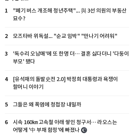
1
"폐기 버스 개조해 청년주택"... 與 3선 의원의 부동산
묘수?
2
모즈타바 위독설... "순교 임박" "만나기 어려워"
3
'독수리 오남매'에 또 한명 더… 결혼 싫다더니 '다둥이
부모' 됐다
4
[유석재의 돌발史전 2.0] 박정희 대통령과 욕쟁이
할머니 이야기
5
그들은 왜 폭염에 청첩장 내밀까
6
시속 160㎞ 고속철 아래 쌓인 청구서… 라오스는
어떻게 '中 부채 함정'에 빠졌나