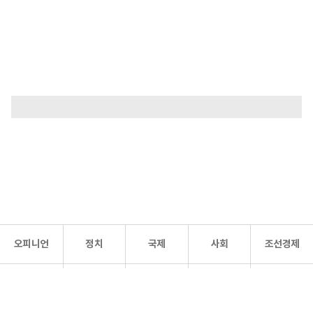
오피니언
정치
국제
사회
조선경제
문화·
조선
스포츠
건강
조선몰
연예
리더스