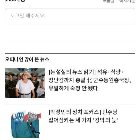
도움말
삭제기준
오피니언 많이 본 뉴스
[논설실의 뉴스 읽기] 석유·식량·
장난감까지 총괄 北 군수동원총국장,
유일하게 숙청 안 됐다
[박성민의 정치 포커스] 민주당
집어삼키는 세 가지 '강박의 늪'