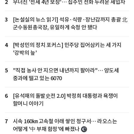
2
무너진 '전세 4년 보장'… 집주인 전화 두려운 세입자
3
[논설실의 뉴스 읽기] 석유·식량·장난감까지 총괄 北
군수동원총국장, 유일하게 숙청 안 됐다
4
[박성민의 정치 포커스] 민주당 집어삼키는 세 가지
'강박의 늪'
5
"직접 농사 안 지으면 내년까지 팔아라"… 양도세
중과에 떨고 있는 6070
6
[유석재의 돌발史전 2.0] 박정희 대통령과 욕쟁이
할머니 이야기
7
시속 160㎞ 고속철 아래 쌓인 청구서… 라오스는
어떻게 '中 부채 함정'에 빠졌나