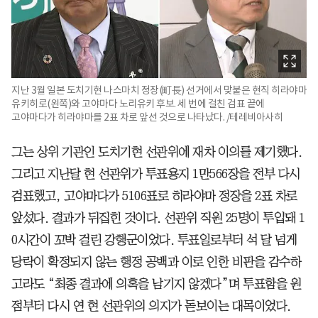
지난 3월 일본 도치기현 나스마치 정장(町長) 선거에서 맞붙은 현직 히라야마
유키히로(왼쪽)와 고야마다 노리유키 후보. 세 번에 걸친 검표 끝에
고야마다가 히라야마를 2표 차로 앞선 것으로 나타났다. /테레비아사히
그는 상위 기관인 도치기현 선관위에 재차 이의를 제기했다.
그리고 지난달 현 선관위가 투표용지 1만566장을 전부 다시
검표했고, 고야마다가 5106표로 히라야마 정장을 2표 차로
앞섰다. 결과가 뒤집힌 것이다. 선관위 직원 25명이 투입돼 1
0시간이 꼬박 걸린 강행군이었다. 투표일로부터 석 달 넘게
당락이 확정되지 않는 행정 공백과 이로 인한 비판을 감수하
고라도 “최종 결과에 의혹을 남기지 않겠다”며 투표함을 원
점부터 다시 연 현 선관위의 의지가 돋보이는 대목이었다.