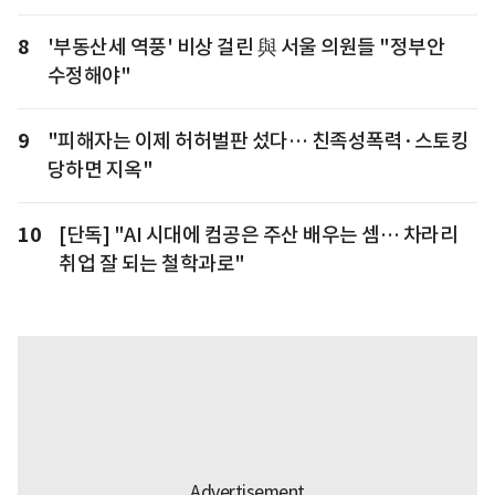
8
'부동산세 역풍' 비상 걸린 與 서울 의원들 "정부안
수정해야"
9
"피해자는 이제 허허벌판 섰다… 친족성폭력·스토킹
당하면 지옥"
10
[단독] "AI 시대에 컴공은 주산 배우는 셈… 차라리
취업 잘 되는 철학과로"