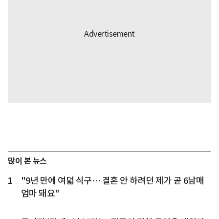
많이 본 뉴스
1
"9년 만에 여덟 식구… 결혼 안 하려던 제가 곧 6남매
엄마 돼요"