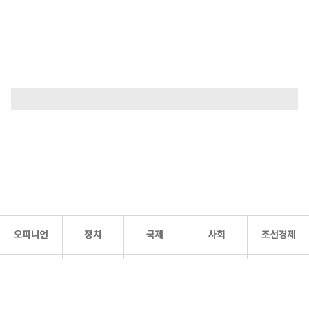
오피니언
정치
국제
사회
조선경제
문화·
조선
스포츠
건강
조선몰
연예
리더스