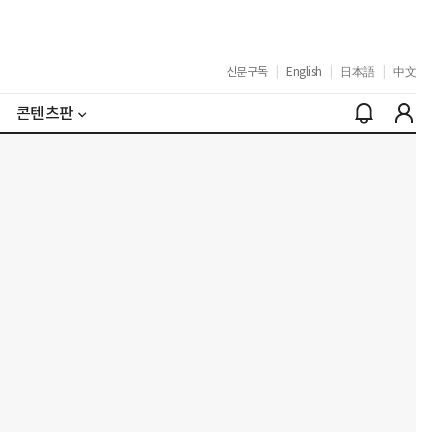
신문구독
|
English
|
日本語
|
中文
콘텐츠판