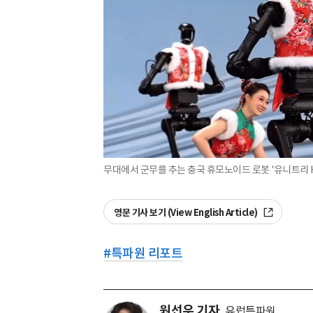
무대에서 군무를 추는 충국 휴모노이드 로봇 '유니트리 H
영문 기사 보기 (View English Article)
#
특파원 리포트
원선우 기자
유럽특파원