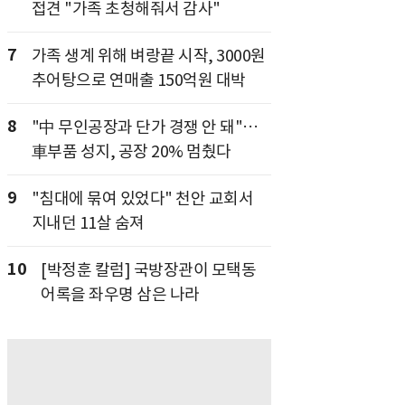
접견 "가족 초청해줘서 감사"
7
가족 생계 위해 벼랑끝 시작, 3000원
추어탕으로 연매출 150억원 대박
8
"中 무인공장과 단가 경쟁 안 돼"…
車부품 성지, 공장 20% 멈췄다
9
"침대에 묶여 있었다" 천안 교회서
지내던 11살 숨져
10
[박정훈 칼럼] 국방장관이 모택동
어록을 좌우명 삼은 나라