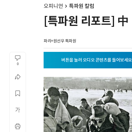
오피니언
특파원 칼럼
[특파원 리포트] 中
파리=원선우 특파원
0