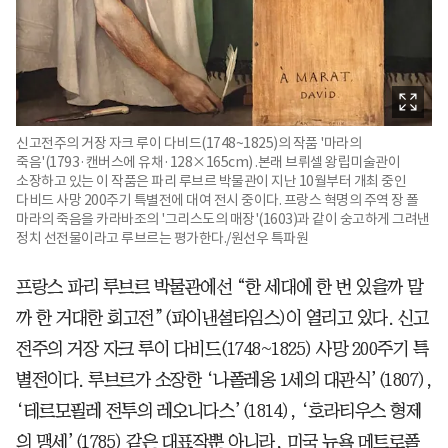
신고전주의 거장 자크 루이 다비드(1748~1825)의 작품 '마라의
죽음'(1793·캔버스에 유채·128×165cm) .본래 브뤼셀 왕립미술관이
소장하고 있는 이 작품은 파리 루브르 박물관이 지난 10월부터 개최 중인
다비드 사망 200주기 특별전에 대여 전시 중이다. 프랑스 혁명의 주역 장 폴
마라의 죽음을 카라바조의 '그리스도의 매장'(1603)과 같이 숭고하게 그려낸
정치 선전물이라고 루브르는 평가한다./원선우 특파원
프랑스 파리 루브르 박물관에선 “한 세대에 한 번 있을까 말
까 한 거대한 회고전”(파이낸셜타임스)이 열리고 있다. 신고
전주의 거장 자크 루이 다비드(1748~1825) 사망 200주기 특
별전이다. 루브르가 소장한 ‘나폴레옹 1세의 대관식’(1807),
‘테르모필레 전투의 레오니다스’(1814), ‘호라티우스 형제
의 맹세’(1785) 같은 대표작뿐 아니라, 미국 뉴욕 메트로폴