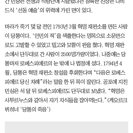
간 민중은 전쟁과 식량난에 시달렸다는 참혹한 진상은 다비
드식 ‘선동 예술’의 위력에 가린 면이 있다.
마라가 죽기 몇 달 전인 1793년 3월 혁명 재판소를 만든 사람
이 당통이다. ‘인민의 적’을 색출한다는 명목으로 소문만으
로도 고발할 수 있었고 밀고와 모함이 판을 쳤다. 혁명 재판
소에서 단두대로 간 사람이 2500명가량이었다. 나중에는 당
통마저 로베스피에르의 눈 밖에 나 법정에 섰다. 1794년 4
월, 당통은 혁명 재판소 창설을 후회한다며 “다음은 로베스
피에르 당신 차례”라는 말을 한 뒤 목이 잘린다. 공포에 지친
민심은 석 달 뒤 로베스피에르도 단두대로 보냈다. “혁명은
사투르누스와 같아서 자기 자식들을 잡아먹는다.”(게오르크
뷔히너 ‘당통의 죽음’)