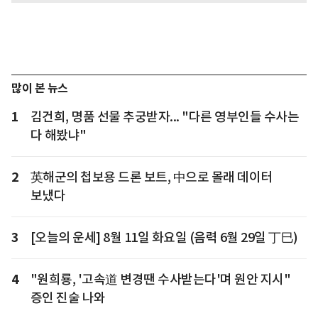
많이 본 뉴스
1
김건희, 명품 선물 추궁받자... "다른 영부인들 수사는
다 해봤냐"
2
英해군의 첩보용 드론 보트, 中으로 몰래 데이터
보냈다
3
[오늘의 운세] 8월 11일 화요일 (음력 6월 29일 丁巳)
4
"원희룡, '고속道 변경땐 수사받는다'며 원안 지시"
증인 진술 나와