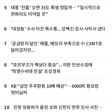
5
태풍 '찬홈' 오면 35도 폭염 꺾일까… "일시적으로
완화되도 이어질 것"
6
'대장동' 수사 이끈 특수통... 강백신 검사 사직서 냈다
7
'공급망의 달인' 애플, 메모리 부족으로 中 CXMT로
달려갔지만...
8
"호르무즈가 핵보다 중요"... 이란 안보수장에
'혁명수비대 전설' 초강경파
9
KB "삼전 주주환원 10배 예상"… 6000피 횡보장
벗어날까
10
친청 유튜버가 올린 李와 신천지 연루 인사 사진…