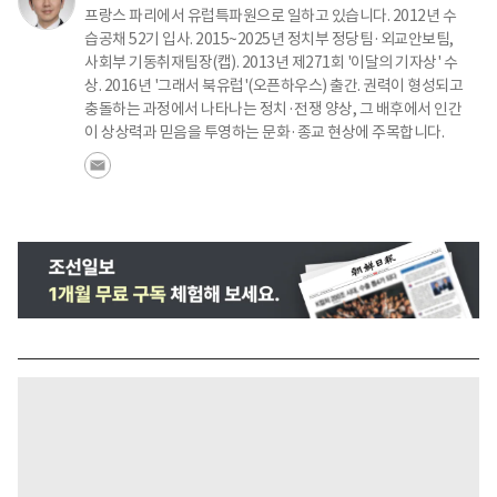
프랑스 파리에서 유럽특파원으로 일하고 있습니다. 2012년 수
습공채 52기 입사. 2015~2025년 정치부 정당팀·외교안보팀,
사회부 기동취재팀장(캡). 2013년 제271회 '이달의 기자상' 수
상. 2016년 '그래서 북유럽'(오픈하우스) 출간. 권력이 형성되고
충돌하는 과정에서 나타나는 정치·전쟁 양상, 그 배후에서 인간
이 상상력과 믿음을 투영하는 문화·종교 현상에 주목합니다.