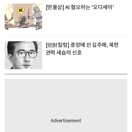
[만물상] AI 혐오하는 '오디세이'
[朝鮮칼럼] 중앙에 선 김주애, 북한
권력 세습의 신호