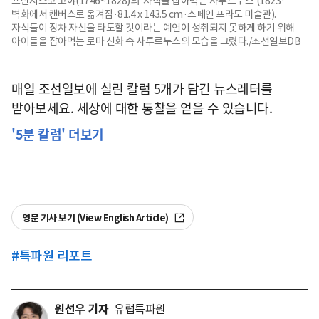
프란시스코 고야(1746~1828)의 '자식을 잡아먹는 사투르누스'(1823·
벽화에서 캔버스로 옮겨짐·81.4 x 143.5 cm·스페인 프라도 미술관).
자식들이 장차 자신을 타도할 것이라는 예언이 성취되지 못하게 하기 위해
아이들을 잡아먹는 로마 신화 속 사투르누스의 모습을 그렸다./조선일보DB
매일 조선일보에 실린 칼럼 5개가 담긴 뉴스레터를
받아보세요. 세상에 대한 통찰을 얻을 수 있습니다.
'5분 칼럼' 더보기
영문 기사 보기 (View English Article)
#
특파원 리포트
원선우 기자
유럽특파원