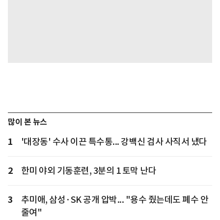
많이 본 뉴스
1
'대장동' 수사 이끈 특수통... 강백신 검사 사직서 냈다
2
한미 야외 기동훈련, 3분의 1 토막 난다
3
추미애, 삼성·SK 공개 압박... "용수 줬는데도 폐수 안
줄여"