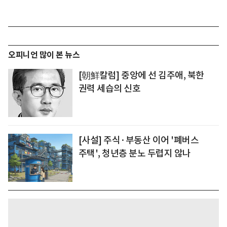
오피니언 많이 본 뉴스
[朝鮮칼럼] 중앙에 선 김주애, 북한
권력 세습의 신호
[사설] 주식·부동산 이어 '폐버스
주택', 청년층 분노 두렵지 않나