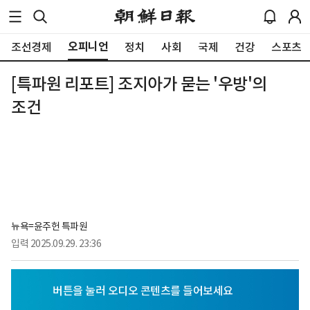
오피니언
조선경제
정치
사회
국제
건강
스포츠
[특파원 리포트] 조지아가 묻는 '우방'의
조건
뉴욕=윤주헌 특파원
입력
2025.09.29. 23:36