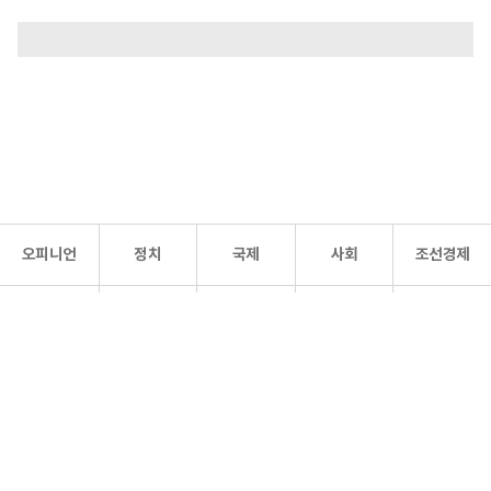
오피니언
정치
국제
사회
조선경제
문화·
조선
스포츠
건강
조선몰
연예
리더스
조선일보 공식 SNS
개인정보처리방침
사이트맵