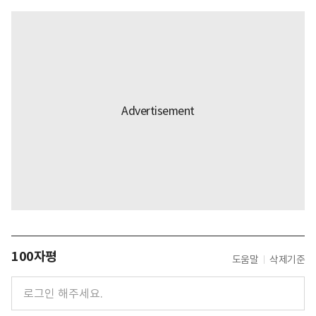
100자평
도움말
삭제기준