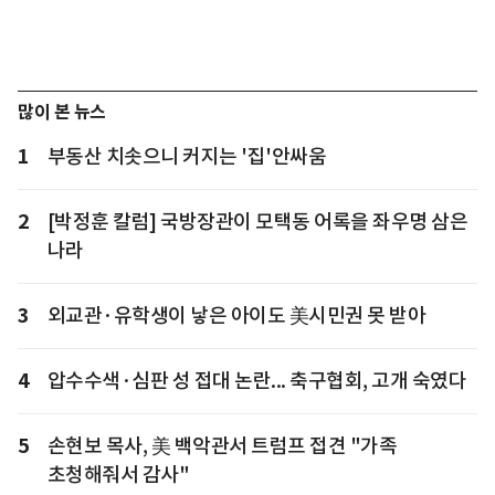
많이 본 뉴스
1
부동산 치솟으니 커지는 '집'안싸움
2
[박정훈 칼럼] 국방장관이 모택동 어록을 좌우명 삼은
나라
3
외교관·유학생이 낳은 아이도 美시민권 못 받아
4
압수수색·심판 성 접대 논란... 축구협회, 고개 숙였다
5
손현보 목사, 美 백악관서 트럼프 접견 "가족
초청해줘서 감사"