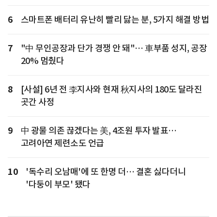
6
스마트폰 배터리 유난히 빨리 닳는 분, 5가지 해결 방법
7
"中 무인공장과 단가 경쟁 안 돼"… 車부품 성지, 공장
20% 멈췄다
8
[사설] 6년 전 李지사와 현재 秋지사의 180도 달라진
곳간 사정
9
中 광물 의존 끊겠다는 美, 4조원 투자 발표…
고려아연 제련소도 언급
10
'독수리 오남매'에 또 한명 더… 결혼 싫다더니
'다둥이 부모' 됐다