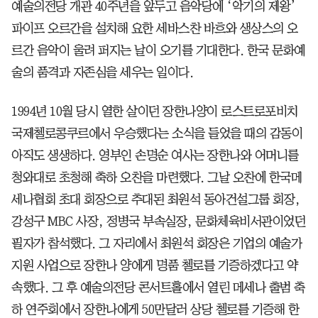
예술의전당 개관 40주년을 앞두고 음악당에 ‘악기의 제왕’
파이프 오르간을 설치해 요한 세바스찬 바흐와 생상스의 오
르간 음악이 울려 퍼지는 날이 오기를 기대한다. 한국 문화예
술의 품격과 자존심을 세우는 일이다.
1994년 10월 당시 열한 살이던 장한나양이 로스트로포비치
국제첼로콩쿠르에서 우승했다는 소식을 들었을 때의 감동이
아직도 생생하다. 영부인 손명순 여사는 장한나와 어머니를
청와대로 초청해 축하 오찬을 마련했다. 그날 오찬에 한국메
세나협회 초대 회장으로 추대된 최원석 동아건설그룹 회장,
강성구 MBC 사장, 정병국 부속실장, 문화체육비서관이었던
필자가 참석했다. 그 자리에서 최원석 회장은 기업의 예술가
지원 사업으로 장한나 양에게 명품 첼로를 기증하겠다고 약
속했다. 그 후 예술의전당 콘서트홀에서 열린 메세나 출범 축
하 연주회에서 장한나에게 50만달러 상당 첼로를 기증해 한