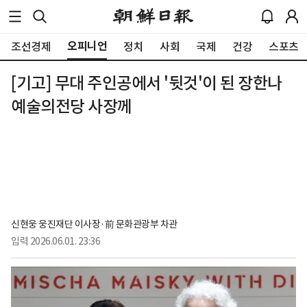
오피니언
조선경제
정치
사회
국제
건강
스포츠
[기고] 무대 주인공에서 '뒷것'이 된 장한나
예술의전당 사장께
신현웅 웅진재단 이사장·前 문화관광부 차관
입력
2026.06.01. 23:36