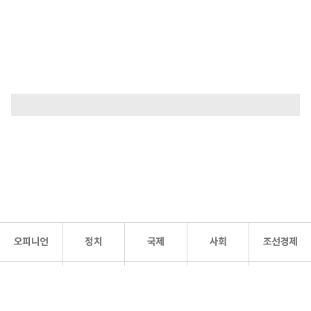
오피니언
정치
국제
사회
조선경제
문화·
조선
스포츠
건강
조선몰
연예
리더스