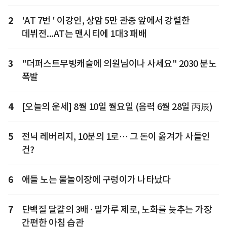
2
'AT 7번 ' 이강인, 상암 5만 관중 앞에서 강렬한
데뷔전...AT는 맨시티에 1대3 패배
3
"더퍼스트무빙캐슬에 의원님이나 사세요" 2030 분노
폭발
4
[오늘의 운세] 8월 10일 월요일 (음력 6월 28일 丙辰)
5
전닉 레버리지, 10분의 1로… 그 돈이 옮겨가 사들인
건?
6
애들 노는 물놀이장에 구렁이가 나타났다
7
단백질 달걀의 3배·밀가루 제로, 노화를 늦추는 가장
간편한 아침 습관