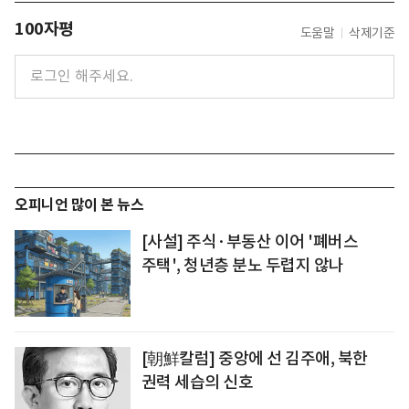
100자평
도움말
삭제기준
오피니언 많이 본 뉴스
[사설] 주식·부동산 이어 '폐버스
주택', 청년층 분노 두렵지 않나
[朝鮮칼럼] 중앙에 선 김주애, 북한
권력 세습의 신호