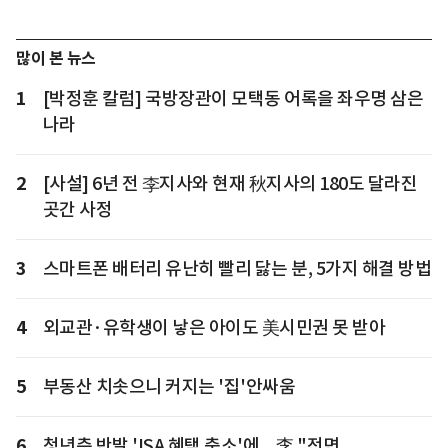
많이 본 뉴스
1
[박정훈 칼럼] 국방장관이 모택동 어록을 좌우명 삼은
나라
2
[사설] 6년 전 李지사와 현재 秋지사의 180도 달라진
곳간 사정
3
스마트폰 배터리 유난히 빨리 닳는 분, 5가지 해결 방법
4
외교관·유학생이 낳은 아이도 美시민권 못 받아
5
부동산 치솟으니 커지는 '집'안싸움
6
청년층 반발 'ISA 혜택 축소'에... 李 "전면