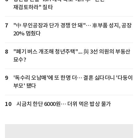
재검토하라" 질타
7
"中 무인공장과 단가 경쟁 안 돼"… 車부품 성지, 공장
20% 멈췄다
8
"폐기 버스 개조해 청년주택"... 與 3선 의원의 부동산
묘수?
9
'독수리 오남매'에 또 한명 더… 결혼 싫다더니 '다둥이
부모' 됐다
10
시금치 한단 6000원… 더위 먹은 밥상 물가