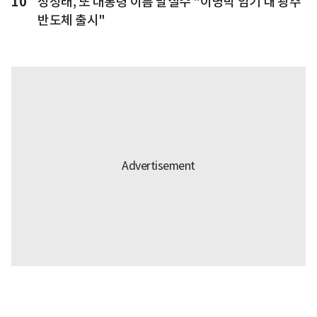
10
정청래, 또 대통령 이름 말실수 "이명박 임기 내 광주
반도체 출시"