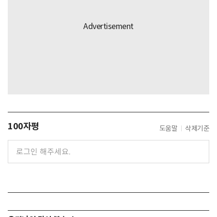
100자평
도움말
삭제기준