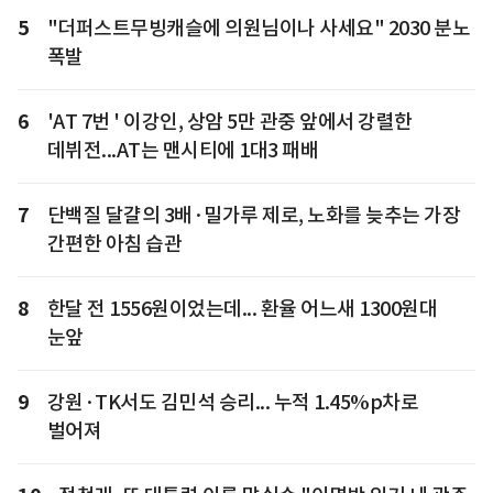
5
"더퍼스트무빙캐슬에 의원님이나 사세요" 2030 분노
폭발
6
'AT 7번 ' 이강인, 상암 5만 관중 앞에서 강렬한
데뷔전...AT는 맨시티에 1대3 패배
7
단백질 달걀의 3배·밀가루 제로, 노화를 늦추는 가장
간편한 아침 습관
8
한달 전 1556원이었는데... 환율 어느새 1300원대
눈앞
9
강원·TK서도 김민석 승리... 누적 1.45%p차로
벌어져