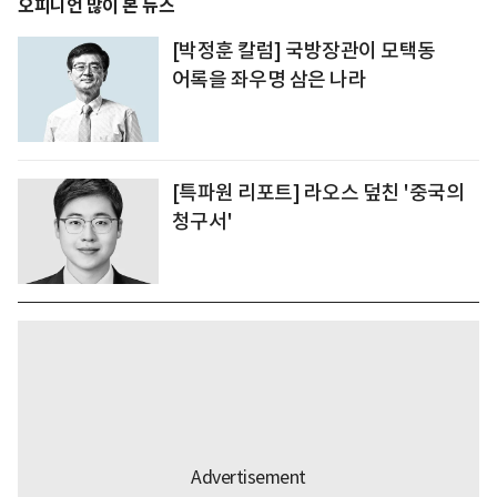
오피니언 많이 본 뉴스
[박정훈 칼럼] 국방장관이 모택동
어록을 좌우명 삼은 나라
[특파원 리포트] 라오스 덮친 '중국의
청구서'