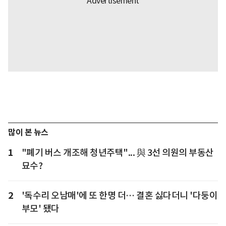
많이 본 뉴스
1
"폐기 버스 개조해 청년주택"... 與 3선 의원의 부동산
묘수?
2
'독수리 오남매'에 또 한명 더… 결혼 싫다더니 '다둥이
부모' 됐다