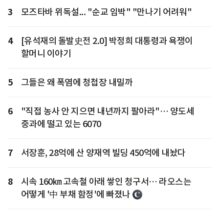
3
모즈타바 위독설... "순교 임박" "만나기 어려워"
4
[유석재의 돌발史전 2.0] 박정희 대통령과 욕쟁이
할머니 이야기
5
그들은 왜 폭염에 청첩장 내밀까
6
"직접 농사 안 지으면 내년까지 팔아라"… 양도세
중과에 떨고 있는 6070
7
서장훈, 28억에 산 양재역 빌딩 450억에 내놨다
8
시속 160㎞ 고속철 아래 쌓인 청구서… 라오스는
어떻게 '中 부채 함정'에 빠졌나