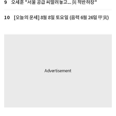
9
오세훈 "서울 공급 씨말려놓고... 與 적반하장"
10
[오늘의 운세] 8월 8일 토요일 (음력 6월 26일 甲寅)