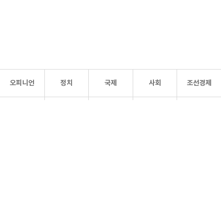
오피니언
정치
국제
사회
조선경제
문화·
조선
스포츠
건강
조선몰
연예
리더스
조선일보 공식 SNS
개인정보처리방침
사이트맵
Copyright 조선일보 All rights reserved. 무단 전재 및 재배포 금지.