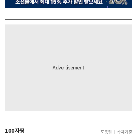
100자평
도움말
삭제기준