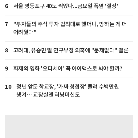
6
서울 영등포구 40도 찍었다...금요일 폭염 '절정'
7
"부자들의 주식 투자 법칙대로 했더니, 망하는 게 더
어려웠다"
8
고려대, 유승민 딸 연구부정 의혹에 "문제없다" 결론
9
화제의 영화 '오디세이' 꼭 아이맥스로 봐야 할까?
10
정년 앞둔 학교장, '가짜 청첩장' 돌려 수백만원
챙겨… 교장실엔 러닝머신도