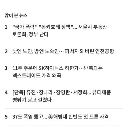
많이 본 뉴스
1
"국가 폭력" "돈키호테 정책"... 서울시 부동산
토론회, 정부 난타
2
낮엔 노인, 밤엔 노숙인… 피서지 돼버린 인천공항
3
11주 주문에 SK하이닉스 하한가…반복되는
넥스트레이드 가격 왜곡
4
[단독] 유진·장나라·장영란·서정희... 뷰티제품
뻥튀기 광고 걸렸다
5
37도 폭염 뚫고... 美해병대 한반도 첫 드론 사격