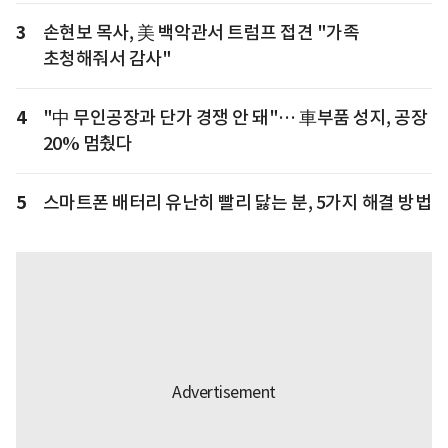
3
손현보 목사, 美 백악관서 트럼프 접견 "가족
초청해줘서 감사"
4
"中 무인공장과 단가 경쟁 안 돼"… 車부품 성지, 공장
20% 멈췄다
5
스마트폰 배터리 유난히 빨리 닳는 분, 5가지 해결 방법