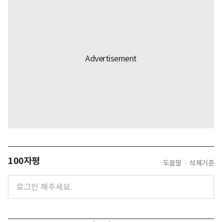
100자평
도움말
삭제기준