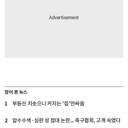
많이 본 뉴스
1
부동산 치솟으니 커지는 '집'안싸움
2
압수수색·심판 성 접대 논란... 축구협회, 고개 숙였다