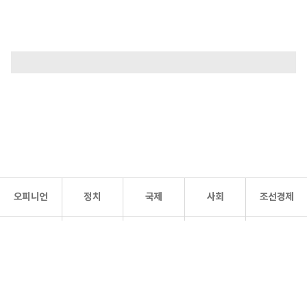
오피니언
정치
국제
사회
조선경제
문화·
조선
스포츠
건강
조선몰
연예
리더스
조선일보 공식 SNS