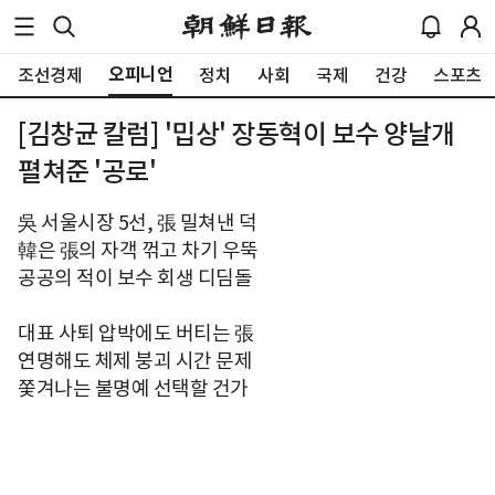
오피니언
조선경제
정치
사회
국제
건강
스포츠
[김창균 칼럼] '밉상' 장동혁이 보수 양날개
펼쳐준 '공로'
吳 서울시장 5선, 張 밀쳐낸 덕
韓은 張의 자객 꺾고 차기 우뚝
공공의 적이 보수 회생 디딤돌
대표 사퇴 압박에도 버티는 張
연명해도 체제 붕괴 시간 문제
쫓겨나는 불명예 선택할 건가