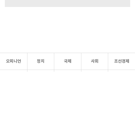
오피니언
정치
국제
사회
조선경제
문화·
조선
스포츠
건강
조선몰
연예
리더스
조선일보 공식 SNS
개인정보처리방침
사이트맵