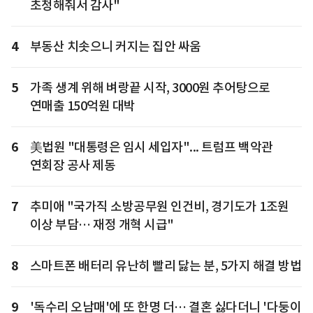
초청해줘서 감사"
4
부동산 치솟으니 커지는 집안 싸움
5
가족 생계 위해 벼랑끝 시작, 3000원 추어탕으로
연매출 150억원 대박
6
美법원 "대통령은 임시 세입자"... 트럼프 백악관
연회장 공사 제동
7
추미애 "국가직 소방공무원 인건비, 경기도가 1조원
이상 부담… 재정 개혁 시급"
8
스마트폰 배터리 유난히 빨리 닳는 분, 5가지 해결 방법
9
'독수리 오남매'에 또 한명 더… 결혼 싫다더니 '다둥이