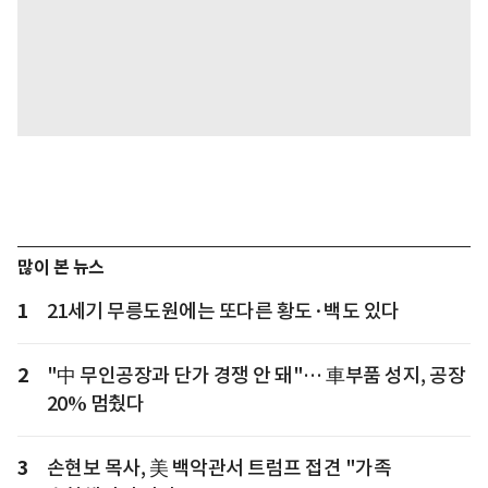
많이 본 뉴스
1
21세기 무릉도원에는 또다른 황도·백도 있다
2
"中 무인공장과 단가 경쟁 안 돼"… 車부품 성지, 공장
20% 멈췄다
3
손현보 목사, 美 백악관서 트럼프 접견 "가족