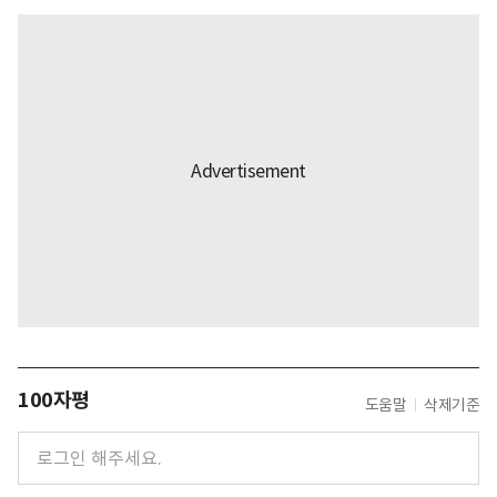
100자평
도움말
삭제기준