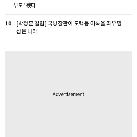
부모' 됐다
10
[박정훈 칼럼] 국방장관이 모택동 어록을 좌우명
삼은 나라