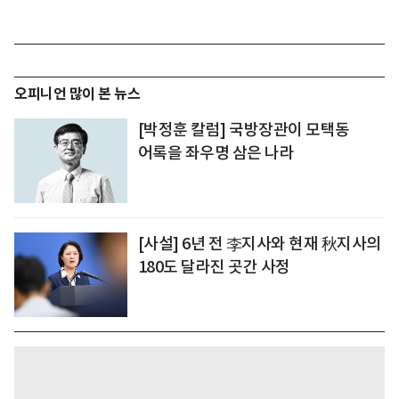
오피니언 많이 본 뉴스
[박정훈 칼럼] 국방장관이 모택동
어록을 좌우명 삼은 나라
[사설] 6년 전 李지사와 현재 秋지사의
180도 달라진 곳간 사정