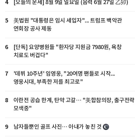
4
[오늘의 운세] 8월 9일 일요일 (음력 6월 27일 乙卯)
5
美법원 "대통령은 임시 세입자"... 트럼프 백악관
연회장 공사 제동
6
[단독] 요양병원들 "환자당 지원금 7980원, 욕창
치료도 버겁다"
7
'데뷔 10주년' 임영웅, "20여명 팬들로 시작...
영웅시대, 부족한 저를 최고로"
8
이란전 공습 한계, 탄약 고갈… "美합참의장, 출구전략
모색중"
9
남자들뿐인 골프 사진… 아내가 놓친 것