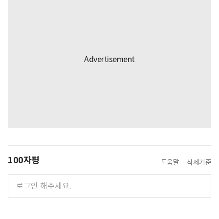
100자평
도움말
삭제기준