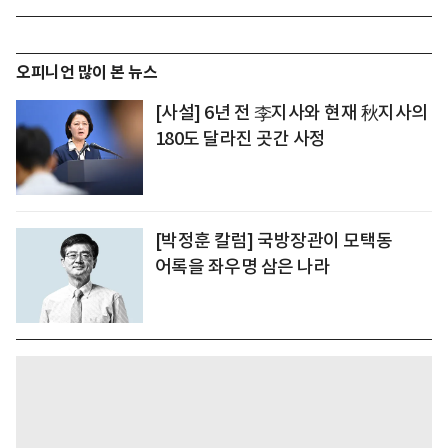
오피니언 많이 본 뉴스
[사설] 6년 전 李지사와 현재 秋지사의
180도 달라진 곳간 사정
[박정훈 칼럼] 국방장관이 모택동
어록을 좌우명 삼은 나라