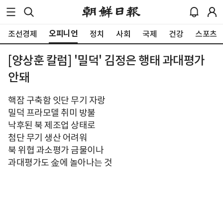
오피니언
조선경제
정치
사회
국제
건강
스포츠
[양상훈 칼럼] '밀덕' 김정은 행태 과대평가
안돼
핵잠 구축함 잇단 무기 자랑
밀덕 프라모델 취미 방불
낙후된 북 제조업 상태로
첨단 무기 생산 어려워
북 위협 과소평가 금물이나
과대평가도 金에 놀아나는 것