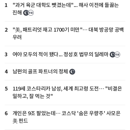
1
"과거 육군 대학도 뺏겼는데"... 해사 이전에 들끓는
진해
2
"美, 패트리엇 재고 1700기 미만"… 대북 방공망 공백
우려
3
여야 모두의 적이 됐다... 정성호 법무의 딜레마
4
남편의 골프 파트너의 정체
5
119세 코스타리카 남성, 세계 최고령 도전… "비결은
일하고, 잘 먹는 것"
6
개인은 9조 팔았는데… 코스닥 '숨은 우량주' 사모은
美 펀드