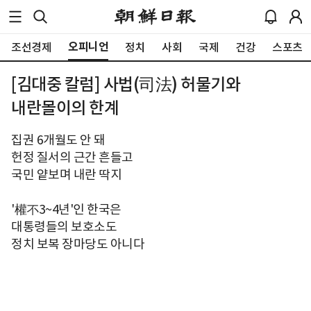
오피니언
조선경제
정치
사회
국제
건강
스포츠
[김대중 칼럼] 사법(司法) 허물기와
내란몰이의 한계
집권 6개월도 안 돼
헌정 질서의 근간 흔들고
국민 얕보며 내란 딱지
'權不3~4년'인 한국은
대통령들의 보호소도
정치 보복 장마당도 아니다