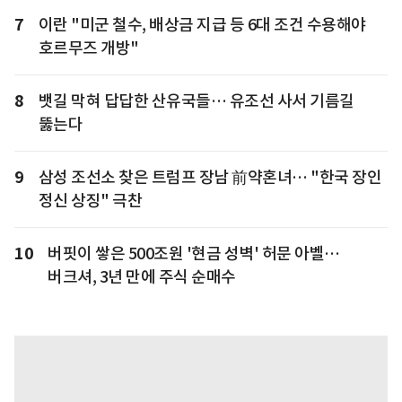
7
이란 "미군 철수, 배상금 지급 등 6대 조건 수용해야
호르무즈 개방"
8
뱃길 막혀 답답한 산유국들… 유조선 사서 기름길
뚫는다
9
삼성 조선소 찾은 트럼프 장남 前약혼녀… "한국 장인
정신 상징" 극찬
10
버핏이 쌓은 500조원 '현금 성벽' 허문 아벨…
버크셔, 3년 만에 주식 순매수