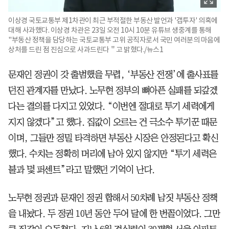
이상경 국토교통부 제1차관이 최근 부적절한 부동산 발언과 '갭투자' 의혹에
대해 사과했다. 이상경 차관은 23일 오전 10시 10분 유튜브 생중계를 통해
"부동산 정책을 담당하는 국토교통부 고위 공직자로서 국민 여러분의 마음에
상처를 드린 점 진심으로 사과드린다＂고 밝혔다./뉴스1
문재인 정권이 갓 출범했을 무렵, ‘부동산 전쟁’에 출사표를
던진 관계자를 만났다. 노무현 정부의 뼈아픈 실패를 되갚겠
다는 결의를 다지고 있었다. “이번엔 절대로 투기 세력에게
지지 않겠다”고 했다. 집값이 오르는 건 극소수 투기꾼 때문
이며, 그들만 정밀 타격하면 부동산 시장은 안정된다고 확신
했다. 수치는 정확히 머리에 남아 있지 않지만 “투기 세력은
불과 몇 퍼센트”라고 말했던 기억이 난다.
노무현 정권과 문재인 정권 합해서 50차례 남짓 부동산 정책
을 내놨다. 두 정권 10년 동안 두어 달에 한 번꼴이었다. 그만