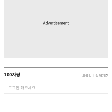
100자평
도움말
삭제기준