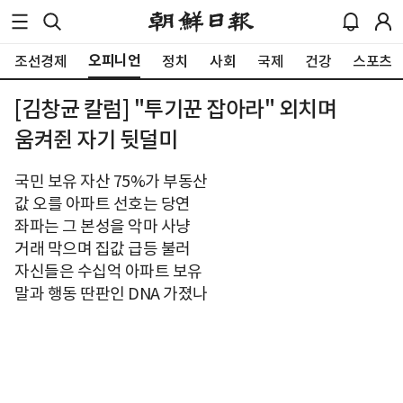
오피니언
조선경제
정치
사회
국제
건강
스포츠
[김창균 칼럼] "투기꾼 잡아라" 외치며
움켜쥔 자기 뒷덜미
국민 보유 자산 75%가 부동산
값 오를 아파트 선호는 당연
좌파는 그 본성을 악마 사냥
거래 막으며 집값 급등 불러
자신들은 수십억 아파트 보유
말과 행동 딴판인 DNA 가졌나