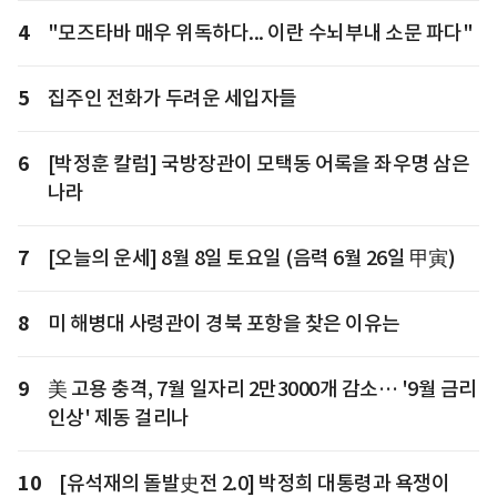
4
"모즈타바 매우 위독하다... 이란 수뇌부내 소문 파다"
5
집주인 전화가 두려운 세입자들
6
[박정훈 칼럼] 국방장관이 모택동 어록을 좌우명 삼은
나라
7
[오늘의 운세] 8월 8일 토요일 (음력 6월 26일 甲寅)
8
미 해병대 사령관이 경북 포항을 찾은 이유는
9
美 고용 충격, 7월 일자리 2만3000개 감소… '9월 금리
인상' 제동 걸리나
10
[유석재의 돌발史전 2.0] 박정희 대통령과 욕쟁이