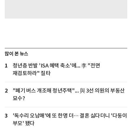
많이 본 뉴스
1
청년층 반발 'ISA 혜택 축소'에... 李 "전면
재검토하라" 질타
2
"폐기 버스 개조해 청년주택"... 與 3선 의원의 부동산
묘수?
3
'독수리 오남매'에 또 한명 더… 결혼 싫다더니 '다둥이
부모' 됐다