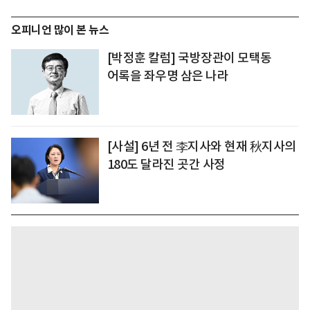
오피니언 많이 본 뉴스
[박정훈 칼럼] 국방장관이 모택동
어록을 좌우명 삼은 나라
[사설] 6년 전 李지사와 현재 秋지사의
180도 달라진 곳간 사정